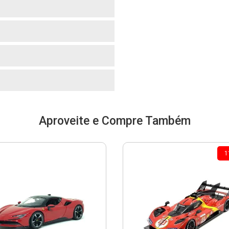
o
o
o
o
Aproveite e Compre Também
1