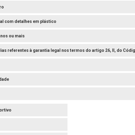
ro
al com detalhes em plástico
anos ou mais
dias referentes à garantia legal nos termos do artigo 26, II, do Có
dade
ortivo
o