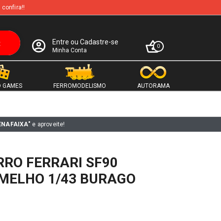
 confira!!
Entre ou Cadastre-se
0
Minha Conta
 GAMES
FERROMODELISMO
AUTORAMA
ENAFAIXA"
e aproveite!
RO FERRARI SF90
MELHO 1/43 BURAGO