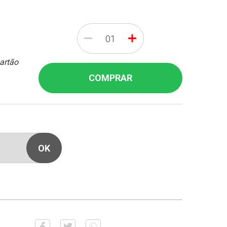
-
+
cartão
COMPRAR