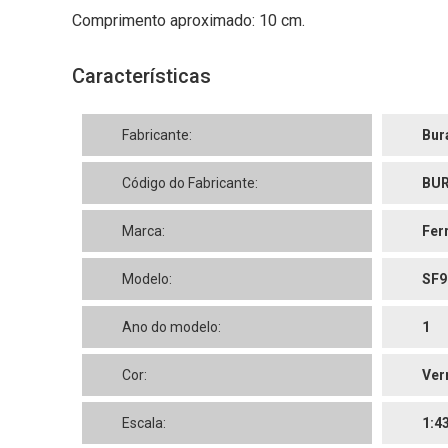
Comprimento aproximado: 10 cm.
Características
Fabricante:
Bur
Código do Fabricante:
BUR
Marca:
Fer
Modelo:
SF9
Ano do modelo:
1
Cor:
Ver
Escala:
1:4