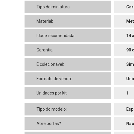
Tipo da miniatura:
Car
Material:
Met
Idade recomendada:
14 
Garantia:
90 
É colecionável:
Sim
Formato de venda:
Uni
Unidades por kit:
1
Tipo do modelo:
Esp
Abre portas?
Nã