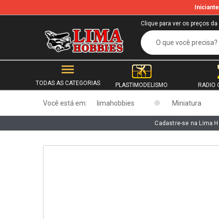
Inician
b
Clique para ver os preços da
TODAS AS CATEGORIAS
PLASTIMODELISMO
RADIO 
Você está em:
limahobbies
Miniatura
Cadastre-se na Lima H