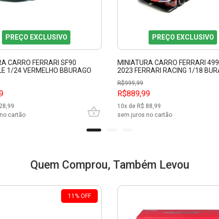
PREÇO EXCLUSIVO
PREÇO EXCLUSIVO
RA CARRO FERRARI SF90
MINIATURA CARRO FERRARI 499
E 1/24 VERMELHO BBURAGO
2023 FERRARI RACING 1/18 BU
16301
R$
999,99
9
R$889,99
28,99
10
x de R$
88,99
no cartão
sem juros no cartão
Quem Comprou, Também Levou
11
%
OFF