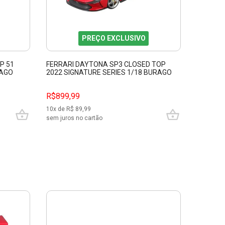
PREÇO EXCLUSIVO
P 51
FERRARI DAYTONA SP3 CLOSED TOP
SIG CAL
RAGO
2022 SIGNATURE SERIES 1/18 BURAGO
BBURAG
16912
R$899,99
R$349,
10
x de R$
89,99
10
x de R$
sem juros no cartão
sem juros