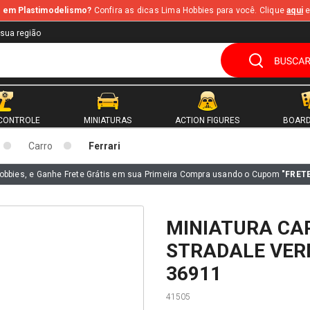
te em Plastimodelismo?
Confira as dicas Lima Hobbies para você. Clique
aqui
e
 sua região
CONTROLE
MINIATURAS
ACTION FIGURES
BOARD
Carro
Ferrari
obbies, e Ganhe Frete Grátis em sua Primeira Compra usando o Cupom
"FRET
MINIATURA CAR
STRADALE VER
36911
41505