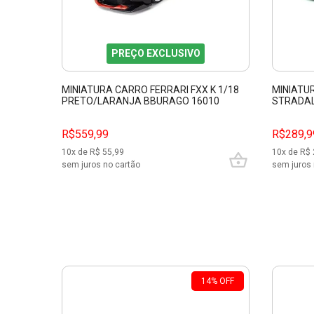
PREÇO EXCLUSIVO
MINIATURA CARRO FERRARI FXX K 1/18
MINIATU
PRETO/LARANJA BBURAGO 16010
STRADAL
26028
R$559,99
R$289,9
10
x de R$
55,99
10
x de R$
sem juros no cartão
sem juros 
14
%
OFF