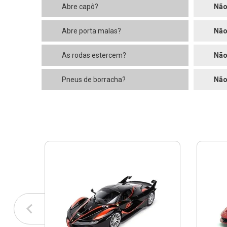
Abre capô?
Nã
Abre porta malas?
Nã
As rodas estercem?
Nã
Pneus de borracha?
Nã