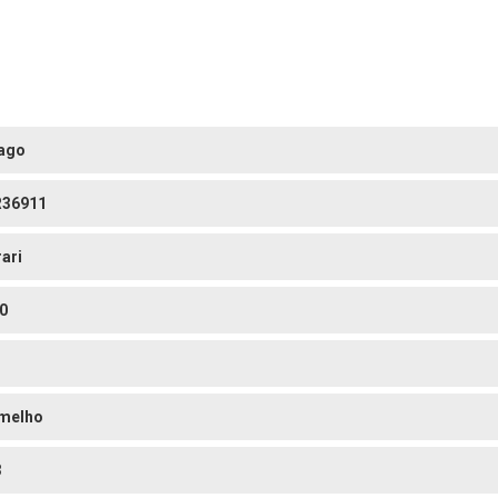
ago
36911
rari
0
melho
3