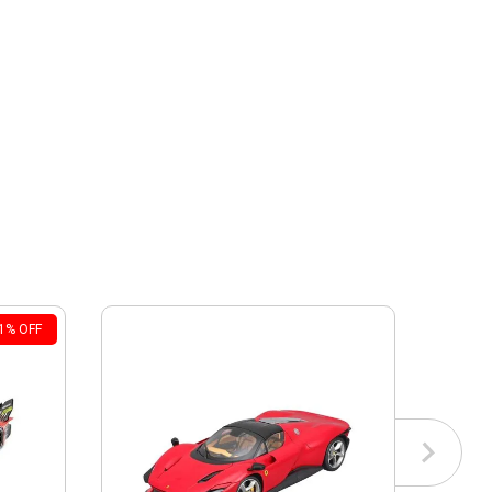
1
%
OFF