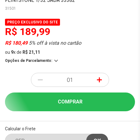
FLINTSTONE 1/32 JADA 33382
31501
PREÇO EXCLUSIVO DO SITE
R$ 189,99
R$ 180,49
5% off à vista no cartão
ou
9
x
de
R$ 21,11
Opções de Parcelamento:
-
+
COMPRAR
Calcular o Frete