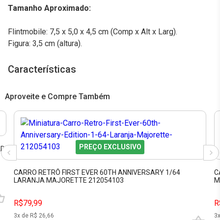
Tamanho Aproximado:
Flintmobile: 7,5 x 5,0 x 4,5 cm (Comp x Alt x Larg).
Figura: 3,5 cm (altura).
Características
Aproveite e Compre Também
PREÇO EXCLUSIVO
LD
CARRO RETRÔ FIRST EVER 60TH ANNIVERSARY 1/64
C
LARANJA MAJORETTE 212054103
M
R$79,99
R
3
x de R$
26,66
3