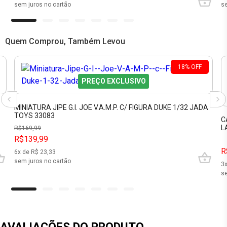
sem juros no cartão
se
Quem Comprou, Também Levou
18
%
OFF
PREÇO EXCLUSIVO
MINIATURA JIPE G.I. JOE V.A.M.P. C/ FIGURA DUKE 1/32 JADA
TOYS 33083
C
L
R$
169,99
R$139,99
R
6
x de R$
23,33
sem juros no cartão
3
se