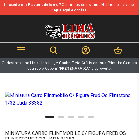
Iniciante em Plastimodelismo?
Confira as dicas Lima Hobbies para você.
b
Clique
aqui
e confira!!
Cadastre-se na Lima Hobbies, e Ganhe Frete Grátis em sua Primeira Compra
usando o Cupom
"FRETENAFAIXA"
e aproveite!
MINIATURA CARRO FLINTMOBILE C/ FIGURA FRED OS