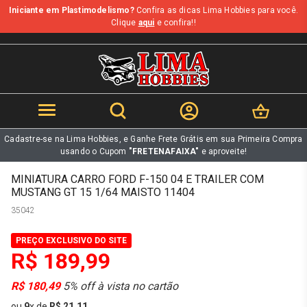
Iniciante em Plastimodelismo?
Confira as dicas Lima Hobbies para você.
b
Clique
aqui
e confira!!
Cadastre-se na Lima Hobbies, e Ganhe Frete Grátis em sua Primeira Compra
usando o Cupom
"FRETENAFAIXA"
e aproveite!
MINIATURA CARRO FORD F-150 04 E TRAILER COM
MUSTANG GT 15 1/64 MAISTO 11404
35042
PREÇO EXCLUSIVO DO SITE
R$ 189,99
R$ 180,49
5% off à vista no cartão
ou
9
x
de
R$ 21,11