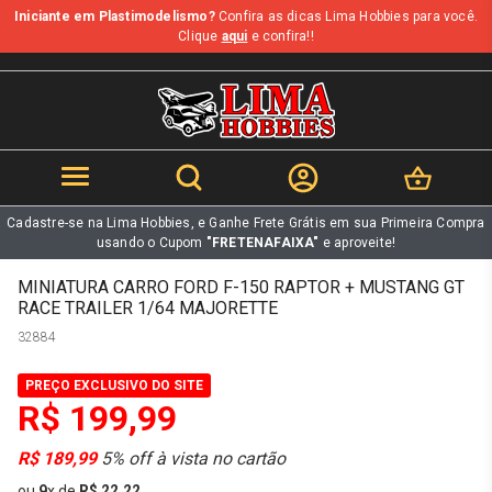
Iniciante em Plastimodelismo?
Confira as dicas Lima Hobbies para você.
b
Clique
aqui
e confira!!
Cadastre-se na Lima Hobbies, e Ganhe Frete Grátis em sua Primeira Compra
usando o Cupom
"FRETENAFAIXA"
e aproveite!
MINIATURA CARRO FORD F-150 RAPTOR + MUSTANG GT
RACE TRAILER 1/64 MAJORETTE
32884
PREÇO EXCLUSIVO DO SITE
R$ 199,99
R$ 189,99
5% off à vista no cartão
ou
9
x
de
R$ 22,22