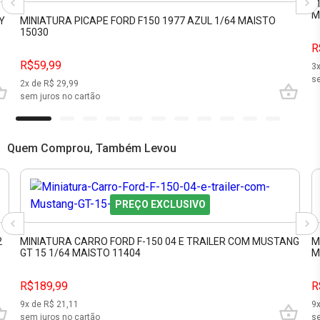
M
M
Y
MINIATURA PICAPE FORD F150 1977 AZUL 1/64 MAISTO
15030
R
R$59,99
3
se
2
x de R$
29,99
sem juros no cartão
Quem Comprou, Também Levou
PREÇO EXCLUSIVO
2
MINIATURA CARRO FORD F-150 04 E TRAILER COM MUSTANG
M
GT 15 1/64 MAISTO 11404
M
R$189,99
R
9
x de R$
21,11
9
sem juros no cartão
se