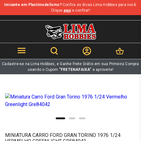
Iniciante em Plastimodelismo?
Confira as dicas Lima Hobbies para você.
b
Clique
aqui
e confira!!
Cadastre-se na Lima Hobbies, e Ganhe Frete Grátis em sua Primeira Compra
usando o Cupom
"FRETENAFAIXA"
e aproveite!
MINIATURA CARRO FORD GRAN TORINO 1976 1/24