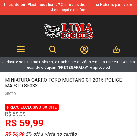
Iniciante em Plastimodelismo?
Confira as dicas Lima Hobbies para você.
b
Clique
aqui
e confira!!
Cadastre-se na Lima Hobbies, e Ganhe Frete Grátis em sua Primeira Compra
usando o Cupom
"FRETENAFAIXA"
e aproveite!
MINIATURA CARRO FORD MUSTANG GT 2015 POLICE
MAISTO 85033
35070
PREÇO EXCLUSIVO DO SITE
R$ 69,99
R$ 59,99
R$ 56,99
5% off à vista no cartão