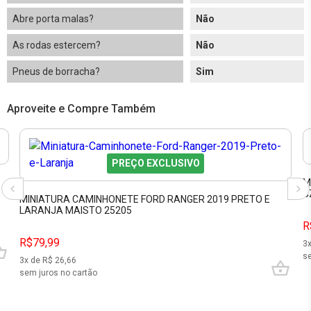
Abre porta malas?
Não
As rodas estercem?
Não
Pneus de borracha?
Sim
Aproveite e Compre Também
PREÇO EXCLUSIVO
M
C
MINIATURA CAMINHONETE FORD RANGER 2019 PRETO E
LARANJA MAISTO 25205
R
R$79,99
3
se
3
x de R$
26,66
sem juros no cartão