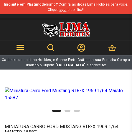
Iniciante em Plastimodelismo?
Confira as dicas Lima Hobbies para você.
b
Clique
aqui
e confira!!
Cadastre-se na Lima Hobbies, e Ganhe Frete Grátis em sua Primeira Compra
usando o Cupom
"FRETENAFAIXA"
e aproveite!
MINIATURA CARRO FORD MUSTANG RTR-X 1969 1/64