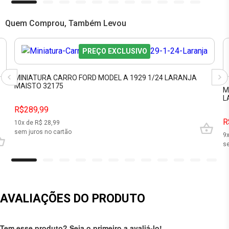
Quem Comprou, Também Levou
PREÇO EXCLUSIVO
MINIATURA CARRO FORD MODEL A 1929 1/24 LARANJA
MAISTO 32175
M
L
R$289,99
R
10
x de R$
28,99
sem juros no cartão
9
se
AVALIAÇÕES DO PRODUTO
Tem esse produto? Seja o primeiro a avaliá-lo!