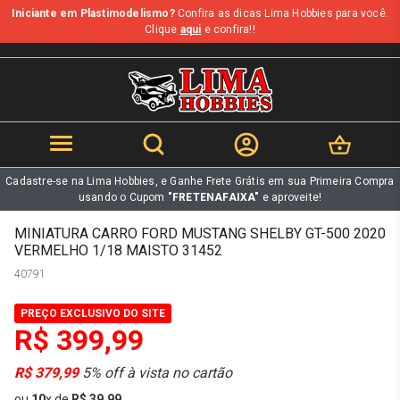
Iniciante em Plastimodelismo?
Confira as dicas Lima Hobbies para você.
b
Clique
aqui
e confira!!
Cadastre-se na Lima Hobbies, e Ganhe Frete Grátis em sua Primeira Compra
usando o Cupom
"FRETENAFAIXA"
e aproveite!
MINIATURA CARRO FORD MUSTANG SHELBY GT-500 2020
VERMELHO 1/18 MAISTO 31452
40791
PREÇO EXCLUSIVO DO SITE
R$ 399,99
R$ 379,99
5% off à vista no cartão
ou
10
x
de
R$ 39,99