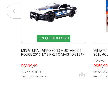
PREÇO EXCLUSIVO
MINIATURA CARRO FORD MUSTANG GT
MINIATU
POLICE 2015 1/18 PRETO MAISTO 31397
2015 POL
R$
69,99
R$399,99
R$59,99
10
x de R$
39,99
2
x de R$
2
sem juros no cartão
sem juros 