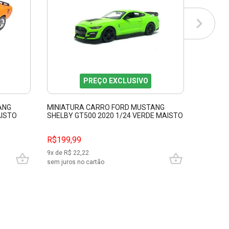
PREÇO EXCLUSIVO
ANG
MINIATURA CARRO FORD MUSTANG
MINIAT
AISTO
SHELBY GT500 2020 1/24 VERDE MAISTO
SHELBY 
31532
31452
R$199,99
R$399,
9
x de R$
22,22
10
x de R$
sem juros no cartão
sem juros