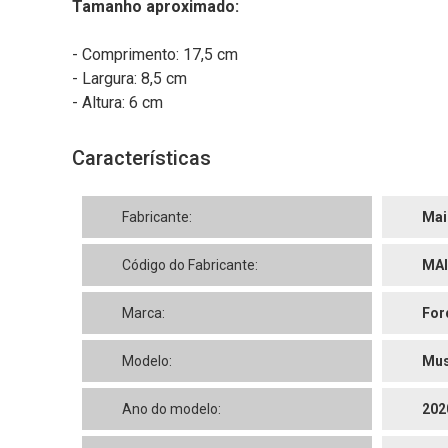
Tamanho aproximado:
- Comprimento: 17,5 cm
- Largura: 8,5 cm
- Altura: 6 cm
Características
Fabricante:
Mai
Código do Fabricante:
MAI
Marca:
For
Modelo:
Mus
Ano do modelo:
202