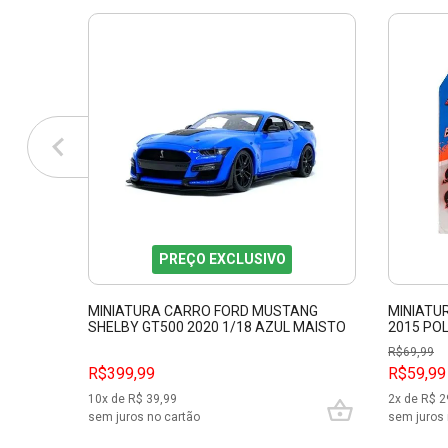
PREÇO EXCLUSIVO
MINIATURA CARRO FORD MUSTANG
MINIATU
SHELBY GT500 2020 1/18 AZUL MAISTO
2015 POL
31452
R$
69,99
R$399,99
R$59,99
10
x de R$
39,99
2
x de R$
2
sem juros no cartão
sem juros 