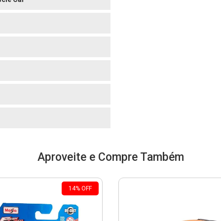
o
o
o
Aproveite e Compre Também
14
%
OFF