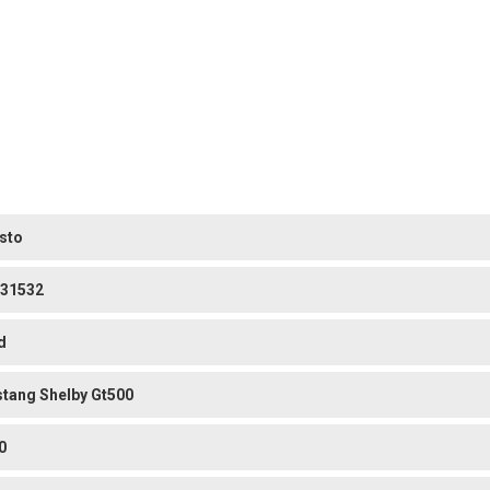
sto
31532
d
tang Shelby Gt500
0