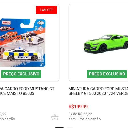
14
%
OFF
PREÇO EXCLUSIVO
PREÇO EXCLUSIVO
RA CARRO FORD MUSTANG GT
MINIATURA CARRO FORD MUST
ICE MAISTO 85033
SHELBY GT500 2020 1/24 VERD
31532
R$199,99
9,99
9
x de R$
22,22
no cartão
sem juros no cartão