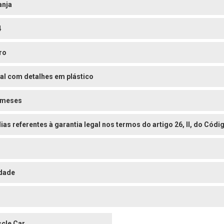
anja
4
ro
al com detalhes em plástico
 meses
dias referentes à garantia legal nos termos do artigo 26, II, do Có
dade
cle Car