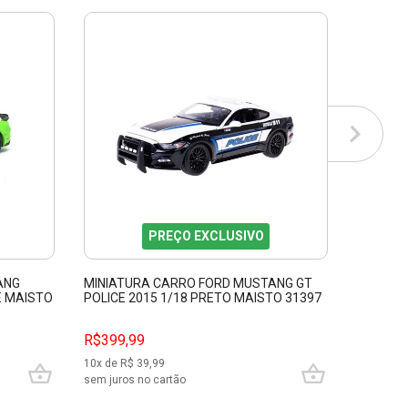
PREÇO EXCLUSIVO
ANG
MINIATURA CARRO FORD MUSTANG GT
MINIAT
E MAISTO
POLICE 2015 1/18 PRETO MAISTO 31397
MACH 1 
31453
R$399,99
R$399,
10
x de R$
39,99
10
x de R$
sem juros no cartão
sem juros