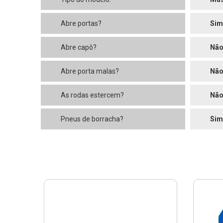
Abre portas?
Sim
Abre capô?
Nã
Abre porta malas?
Nã
As rodas estercem?
Nã
Pneus de borracha?
Sim