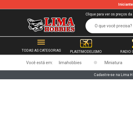
Inician
b
Clique para ver os preços da
TODAS AS CATEGORIAS
PLASTIMODELISMO
RADIO 
Você está em:
limahobbies
Miniatura
Cadastre-se na Lima H