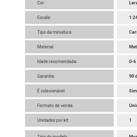
Cor:
Lar
Escala:
1:2
Tipo da miniatura:
Car
Material:
Met
Idade recomendada:
0-6
Garantia:
90 
É colecionável:
Sim
Formato de venda:
Uni
Unidades por kit:
1
Tipo do modelo:
Mus