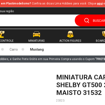
te em Plastimodelismo?
Confira as dicas Lima Hobbies para você. Clique
aqui
e
 sua região
CONTROLE
MINIATURAS
ACTION FIGURES
BOARD
Carro
Mustang
obbies, e Ganhe Frete Grátis em sua Primeira Compra usando o Cupom
"FRET
MINIATURA CA
SHELBY GT500 
MAISTO 31532
23523