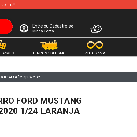
 confira!!
Entre ou Cadastre-se
0
Minha Conta
 GAMES
FERROMODELISMO
AUTORAMA
ENAFAIXA"
e aproveite!
RRO FORD MUSTANG
2020 1/24 LARANJA