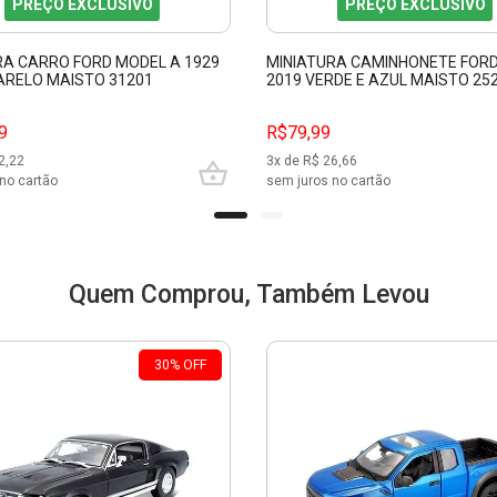
PREÇO EXCLUSIVO
PREÇO EXCLUSIVO
RA CARRO FORD MODEL A 1929
MINIATURA CAMINHONETE FOR
ARELO MAISTO 31201
2019 VERDE E AZUL MAISTO 25
9
R$79,99
2,22
3
x de R$
26,66
no cartão
sem juros no cartão
Quem Comprou, Também Levou
30
%
OFF