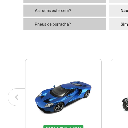
As rodas estercem?
Nã
Pneus de borracha?
Sim