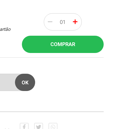
-
+
cartão
COMPRAR