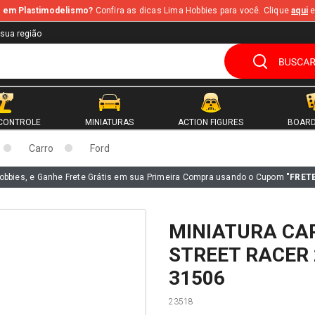
te em Plastimodelismo?
Confira as dicas Lima Hobbies para você. Clique
aqui
e
 sua região
CONTROLE
MINIATURAS
ACTION FIGURES
BOARD
Carro
Ford
obbies, e Ganhe Frete Grátis em sua Primeira Compra usando o Cupom
"FRET
MINIATURA CA
STREET RACER 
31506
23518