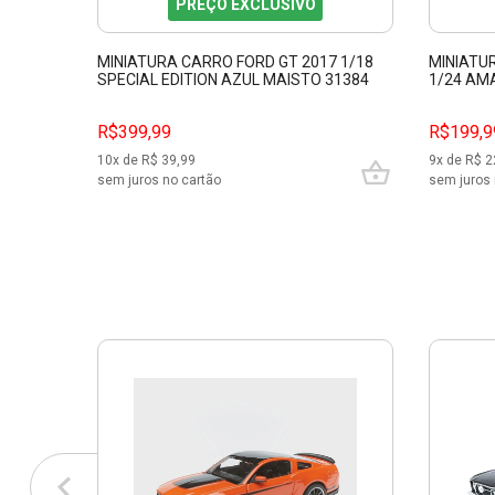
PREÇO EXCLUSIVO
MINIATURA CARRO FORD GT 2017 1/18
MINIATU
SPECIAL EDITION AZUL MAISTO 31384
1/24 AM
R$399,99
R$199,9
10
x de R$
39,99
9
x de R$
2
sem juros no cartão
sem juros 