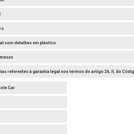
4
ro
al com detalhes em plástico
 meses
dias referentes à garantia legal nos termos do artigo 26, II, do Có
cle Car
o