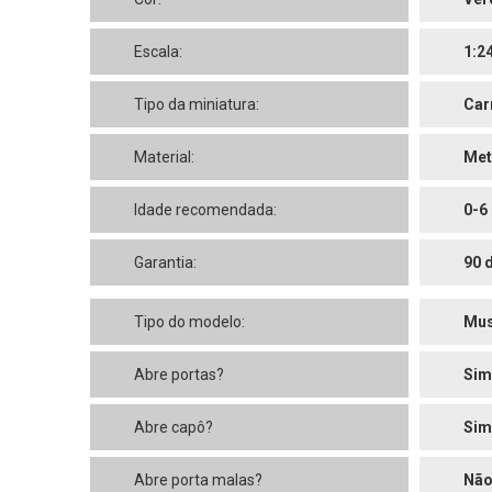
Escala:
1:2
Tipo da miniatura:
Car
Material:
Met
Idade recomendada:
0-6
Garantia:
90 
Tipo do modelo:
Mus
Abre portas?
Sim
Abre capô?
Sim
Abre porta malas?
Nã