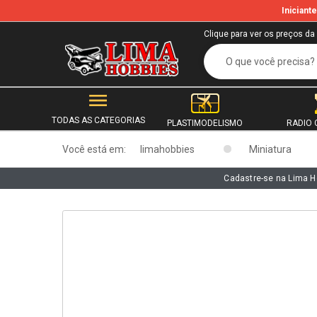
Inician
b
Clique para ver os preços da
TODAS AS CATEGORIAS
PLASTIMODELISMO
RADIO 
Você está em:
limahobbies
Miniatura
Cadastre-se na Lima H