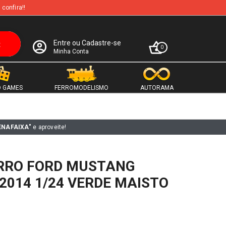
 confira!!
Entre ou Cadastre-se
0
Minha Conta
 GAMES
FERROMODELISMO
AUTORAMA
ENAFAIXA"
e aproveite!
RRO FORD MUSTANG
2014 1/24 VERDE MAISTO