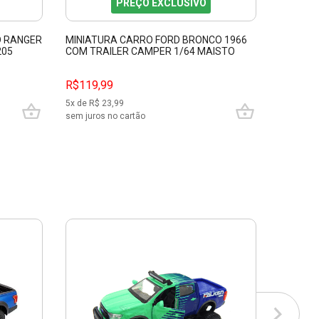
PREÇO EXCLUSIVO
D RANGER
MINIATURA CARRO FORD BRONCO 1966
MINIATU
205
COM TRAILER CAMPER 1/64 MAISTO
1/25 SP
15368
31935
R$119,99
R$199,
5
x de R$
23,99
9
x de R$
sem juros no cartão
sem juros