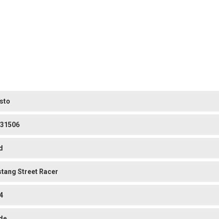
sto
31506
d
tang Street Racer
4
de