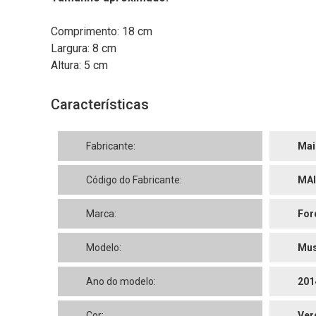
Comprimento: 18 cm
Largura: 8 cm
Altura: 5 cm
Características
Fabricante:
Mai
Código do Fabricante:
MAI
Marca:
For
Modelo:
Mus
Ano do modelo:
201
Cor:
Ver