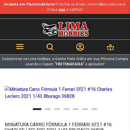
Iniciante em Plastimodelismo?
Confira as dicas Lima Hobbies para você.
b
Clique
aqui
e confira!!
Cadastre-se na Lima Hobbies, e Ganhe Frete Grátis em sua Primeira Compra
usando o Cupom
"FRETENAFAIXA"
e aproveite!
MINIATURA CARRO FÓRMULA 1 FERRARI SF21 #16