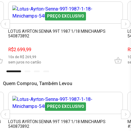
PREÇO EXCLUSIVO
LOTUS AYRTON SENNA 99T 1987 1/18 MINICHAMPS
L
540873892
5
R$2.699,99
R
10
x de R$
269,99
1
sem juros no cartão
se
Quem Comprou, Também Levou
PREÇO EXCLUSIVO
4
LOTUS AYRTON SENNA 99T 1987 1/18 MINICHAMPS
M
540873892
#