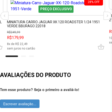
28
%
OFF
PREÇO EXCLUSIVO
M
2
L
MINIATURA CARRO JAGUAR XK 120 ROADSTER 1/24 1951
VERDE BBURAGO 22018
R
R$
249,99
R$179,99
1
se
8
x de R$
22,49
sem juros no cartão
AVALIAÇÕES DO PRODUTO
Tem esse produto? Seja o primeiro a avaliá-lo!
Escrever avaliação...