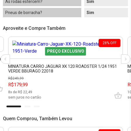
As rodas estercem?
Sim
Pneus de borracha?
Sim
Aproveite e Compre Também
28
%
OFF
PREÇO EXCLUSIVO
O
MINIATURA CARRO JAGUAR XK 120 ROADSTER 1/24 1951
M
VERDE BBURAGO 22018
B
R$
249,99
R$179,99
R
8
x de R$
22,49
1
sem juros no cartão
se
Quem Comprou, Também Levou