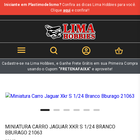
Iniciante em Plastimodelismo?
Confira as dicas Lima Hobbies para você.
b
Clique
aqui
e confira!!
Cadastre-se na Lima Hobbies, e Ganhe Frete Grátis em sua Primeira Compra
usando o Cupom
"FRETENAFAIXA"
e aproveite!
MINIATURA CARRO JAGUAR XKR S 1/24 BRANCO
BBURAGO 21063