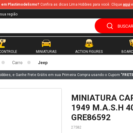
te em Plastimodelismo?
Confira as dicas Lima Hobbies para você. Clique
aqui
e
 sua região
CONTROLE
MINIATURAS
ACTION FIGURES
BOARD
Carro
Jeep
obbies, e Ganhe Frete Grátis em sua Primeira Compra usando o Cupom
"FRET
MINIATURA CAR
1949 M.A.S.H 4
GRE86592
27582