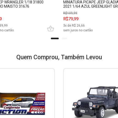
EP WRANGLER 1/18 31800
MINIATURA PICAPE JEEP GLADI
O MAISTO 31676
2021 1/64 AZUL GREENLIGHT G
R$
109,99
9
R$79,99
39,99
3
x de R$
26,66
no cartão
sem juros no cartão
Quem Comprou, Também Levou