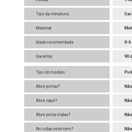
Tipo da miniatura:
Car
Material:
Met
Idade recomendada:
0-6
Garantia:
90 
Tipo do modelo:
Pic
Abre portas?
Nã
Abre capô?
Nã
Abre porta malas?
Nã
As rodas estercem?
Nã