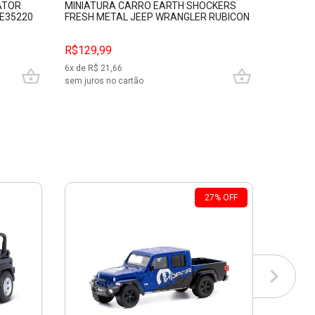
ATOR
MINIATURA CARRO EARTH SHOCKERS
MINIATU
RE35220
FRESH METAL JEEP WRANGLER RUBICON
WILLYS 
VM MAISTO 21144
R$
99,99
R$129,99
R$79,9
6
x de R$
21,66
3
x de R$
sem juros no cartão
sem juros
27
%
OFF