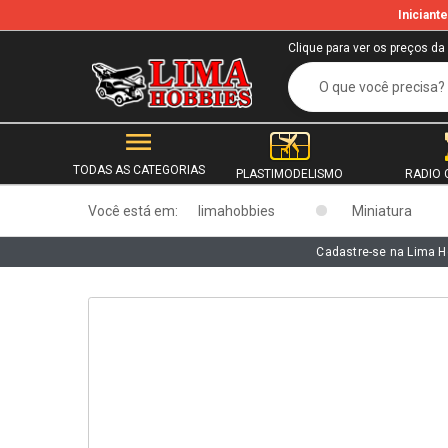
Inician
b
Clique para ver os preços da
TODAS AS CATEGORIAS
PLASTIMODELISMO
RADIO 
Você está em:
limahobbies
Miniatura
Cadastre-se na Lima H