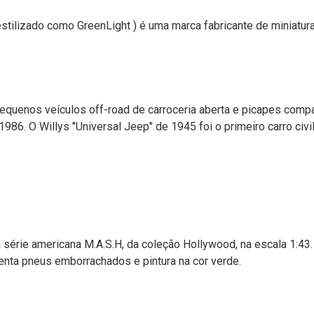
estilizado como GreenLight ) é uma marca fabricante de miniatu
uenos veículos off-road de carroceria aberta e picapes compa
86. O Willys "Universal Jeep" de 1945 foi o primeiro carro civ
 série americana M.A.S.H, da coleção Hollywood, na escala 1:43.
nta pneus emborrachados e pintura na cor verde.