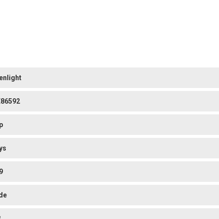
enlight
86592
p
ys
9
de
3