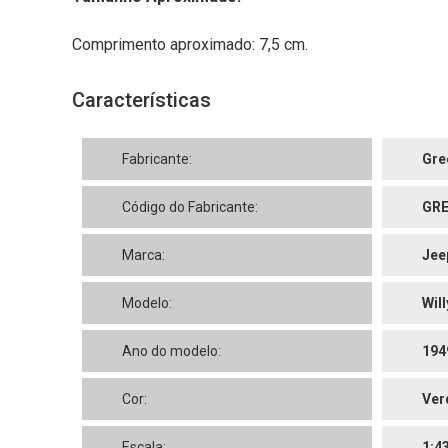
Comprimento aproximado: 7,5 cm.
Características
Fabricante:
Gre
Código do Fabricante:
GRE
Marca:
Jee
Modelo:
Will
Ano do modelo:
194
Cor:
Ver
Escala:
1:4