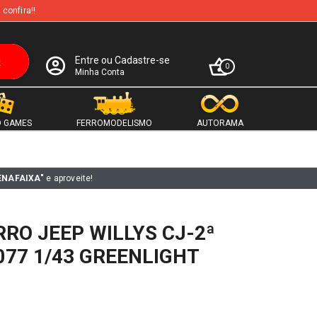
 confira!!
Entre ou Cadastre-se
0
Minha Conta
 GAMES
FERROMODELISMO
AUTORAMA
ENAFAIXA"
e aproveite!
RO JEEP WILLYS CJ-2ª
077 1/43 GREENLIGHT