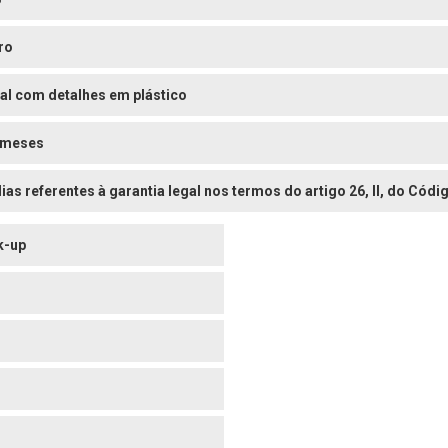
ro
al com detalhes em plástico
 meses
dias referentes à garantia legal nos termos do artigo 26, II, do Có
k-up
o
o
o
o