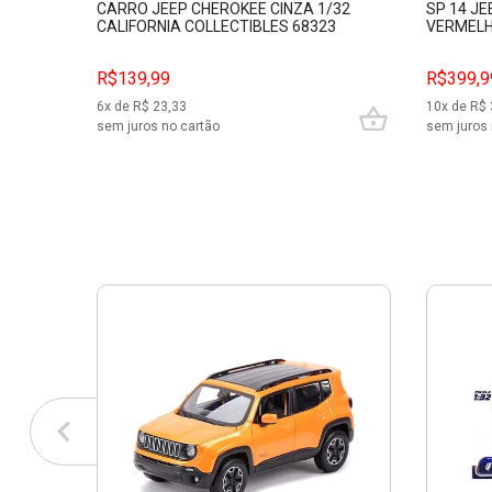
CARRO JEEP CHEROKEE CINZA 1/32
SP 14 JE
CALIFORNIA COLLECTIBLES 68323
VERMELH
R$139,99
R$399,9
6
x de R$
23,33
10
x de R$
sem juros no cartão
sem juros 