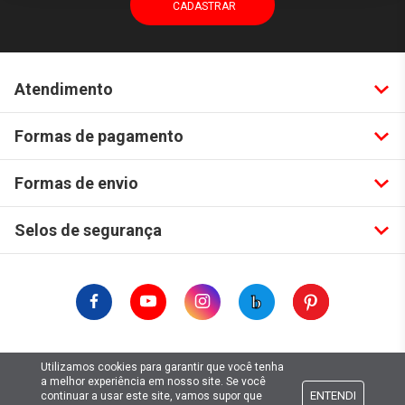
Atendimento
Formas de pagamento
Formas de envio
Selos de segurança
Copyright © 2019. Todos Os Direitos Reservados.
Utilizamos cookies para garantir que você tenha
Lima Hobbies Modelismo Eireli - EPP CNPJ: 00.149.281/0001-49
a melhor experiência em nosso site. Se você
ENTENDI
continuar a usar este site, vamos supor que