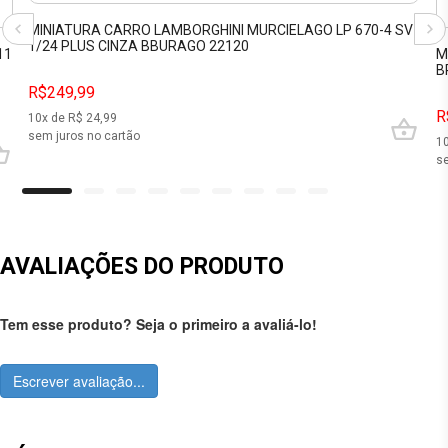
MINIATURA CARRO LAMBORGHINI MURCIELAGO LP 670-4 SV
1/24 PLUS CINZA BBURAGO 22120
11
M
B
R$249,99
R
10
x de R$
24,99
sem juros no cartão
1
se
AVALIAÇÕES DO PRODUTO
Tem esse produto? Seja o primeiro a avaliá-lo!
Escrever avaliação...