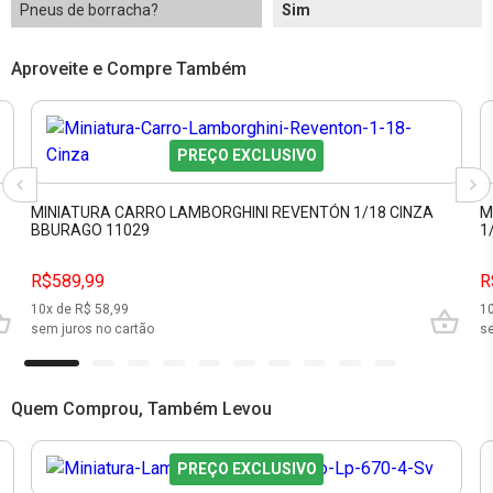
Pneus de borracha?
Sim
Aproveite e Compre Também
PREÇO EXCLUSIVO
MINIATURA CARRO LAMBORGHINI REVENTÓN 1/18 CINZA
M
BBURAGO 11029
1
R$589,99
R
10
x de R$
58,99
1
sem juros no cartão
se
Quem Comprou, Também Levou
PREÇO EXCLUSIVO