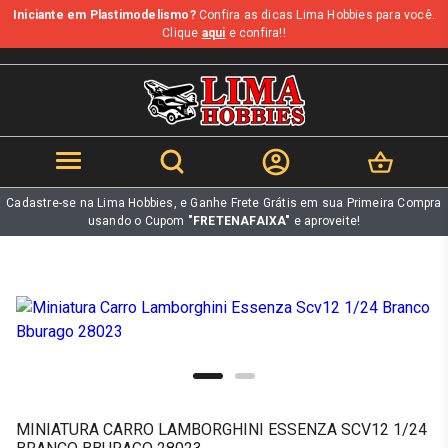
Iniciante em Plastimodelismo?
Confira as dicas Lima Hobbies para você.
b
Clique
aqui
e confira!!
Cadastre-se na Lima Hobbies, e Ganhe Frete Grátis em sua Primeira Compra
usando o Cupom
"FRETENAFAIXA"
e aproveite!
MINIATURA CARRO LAMBORGHINI ESSENZA SCV12 1/24