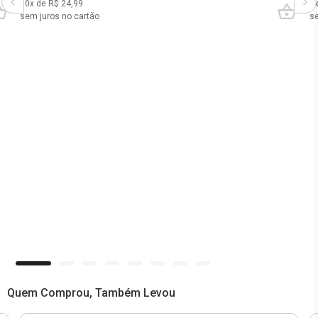
10
x de R$
24,99
4
sem juros no cartão
se
Quem Comprou, Também Levou