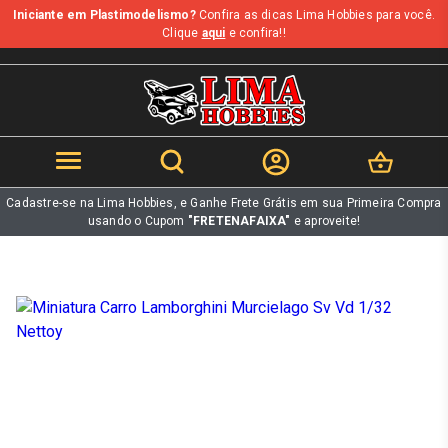
Iniciante em Plastimodelismo?
Confira as dicas Lima Hobbies para você.
b
Clique
aqui
e confira!!
Cadastre-se na Lima Hobbies, e Ganhe Frete Grátis em sua Primeira Compra
usando o Cupom
"FRETENAFAIXA"
e aproveite!