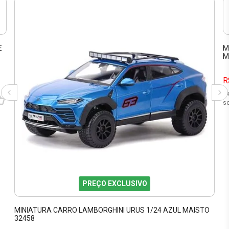
E
M
M
R
9
se
PREÇO EXCLUSIVO
MINIATURA CARRO LAMBORGHINI URUS 1/24 AZUL MAISTO
32458