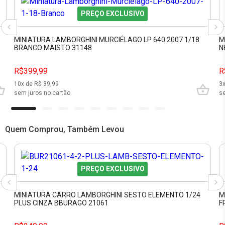
PREÇO EXCLUSIVO
MINIATURA LAMBORGHINI MURCIÉLAGO LP 640 2007 1/18
M
BRANCO MAISTO 31148
N
R$399,99
R
10
x de R$
39,99
3
sem juros no cartão
se
Quem Comprou, Também Levou
PREÇO EXCLUSIVO
MINIATURA CARRO LAMBORGHINI SESTO ELEMENTO 1/24
M
PLUS CINZA BBURAGO 21061
F