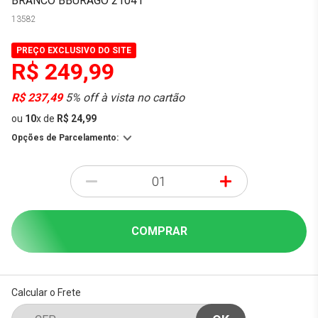
BRANCO BBURAGO 21041
13582
PREÇO EXCLUSIVO DO SITE
R$ 249,99
R$ 237,49
5% off à vista no cartão
ou
10
x
de
R$ 24,99
Opções de Parcelamento:
-
+
COMPRAR
Calcular o Frete