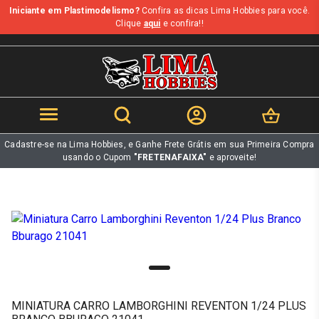
Iniciante em Plastimodelismo?
Confira as dicas Lima Hobbies para você.
b
Clique
aqui
e confira!!
Cadastre-se na Lima Hobbies, e Ganhe Frete Grátis em sua Primeira Compra
usando o Cupom
"FRETENAFAIXA"
e aproveite!
MINIATURA CARRO LAMBORGHINI REVENTON 1/24 PLUS