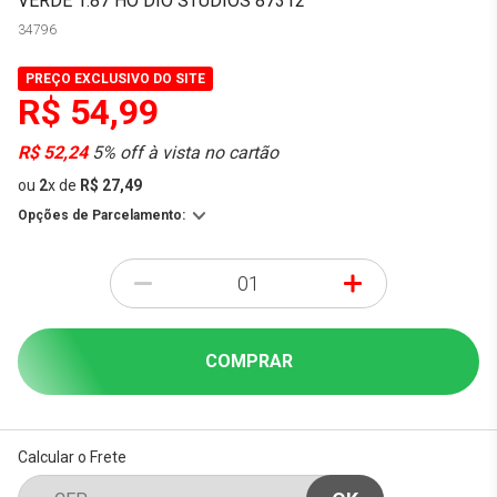
VERDE 1:87 HO DIO STUDIOS 87312
34796
PREÇO EXCLUSIVO DO SITE
R$ 54,99
R$ 52,24
5% off à vista no cartão
ou
2
x
de
R$ 27,49
Opções de Parcelamento:
-
+
COMPRAR
Calcular o Frete