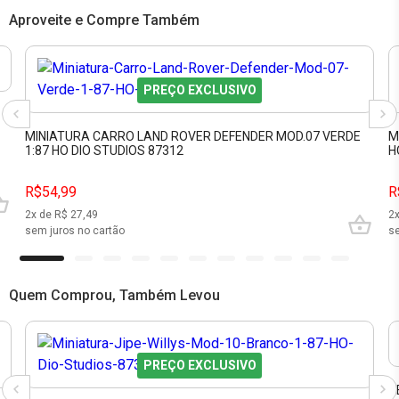
Aproveite e Compre Também
PREÇO EXCLUSIVO
MINIATURA CARRO LAND ROVER DEFENDER MOD.07 VERDE
M
1:87 HO DIO STUDIOS 87312
H
R$54,99
R
2
x de R$
27,49
2
sem juros no cartão
se
Quem Comprou, Também Levou
PREÇO EXCLUSIVO
V