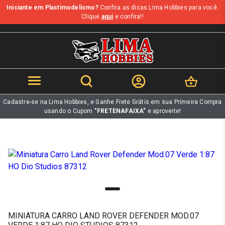
Iniciante em Plastimodelismo?
Confira as dicas Lima Hobbies para você.
b
Clique
aqui
e confira!!
Cadastre-se na Lima Hobbies, e Ganhe Frete Grátis em sua Primeira Compra
usando o Cupom
"FRETENAFAIXA"
e aproveite!
MINIATURA CARRO LAND ROVER DEFENDER MOD.07