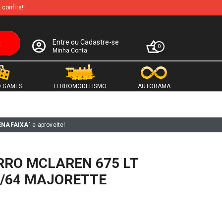
 confira!!
Entre ou Cadastre-se
0
Minha Conta
 GAMES
FERROMODELISMO
AUTORAMA
ENAFAIXA"
e aproveite!
RRO MCLAREN 675 LT
1/64 MAJORETTE