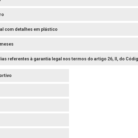
ro
al com detalhes em plástico
 meses
dias referentes à garantia legal nos termos do artigo 26, II, do Có
ortivo
o
o
o
o