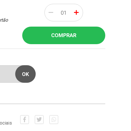
-
+
rtão
COMPRAR
ociais