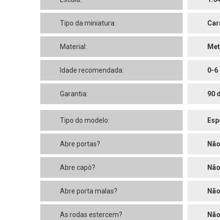
Tipo da miniatura:
Car
Material:
Met
Idade recomendada:
0-6
Garantia:
90 
Tipo do modelo:
Esp
Abre portas?
Nã
Abre capô?
Nã
Abre porta malas?
Nã
As rodas estercem?
Nã