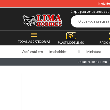
Inician
b
Clique para ver os preços da
TODAS AS CATEGORIAS
PLASTIMODELISMO
RADIO 
Você está em:
limahobbies
Miniatura
Cadastre-se na Lima H