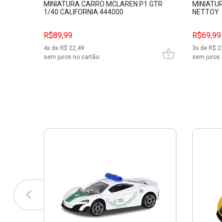
MINIATURA CARRO MCLAREN P1 GTR
MINIATU
1/40 CALIFORNIA 444000
NETTOY
R$89,99
R$69,99
4
x de R$
22,49
3
x de R$
2
sem juros no cartão
sem juros 