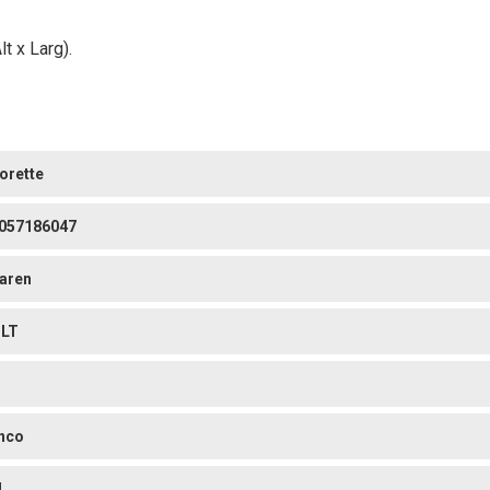
t x Larg).
orette
057186047
aren
 LT
nco
4