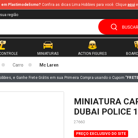
te em Plastimodelismo?
Confira as dicas Lima Hobbies para você. Clique
aqui
e
 sua região
CONTROLE
MINIATURAS
ACTION FIGURES
BOARD
Carro
Mc Laren
obbies, e Ganhe Frete Grátis em sua Primeira Compra usando o Cupom
"FRET
MINIATURA CA
DUBAI POLICE 
27660
PREÇO EXCLUSIVO DO SITE