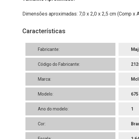
Dimensões aproximadas: 7,0 x 2,0 x 2,5 cm (Comp x Al
Características
Fabricante:
Maj
Código do Fabricante:
212
Marca:
Mcl
Modelo:
675
Ano do modelo:
1
Cor:
Bra
Escala:
1:6