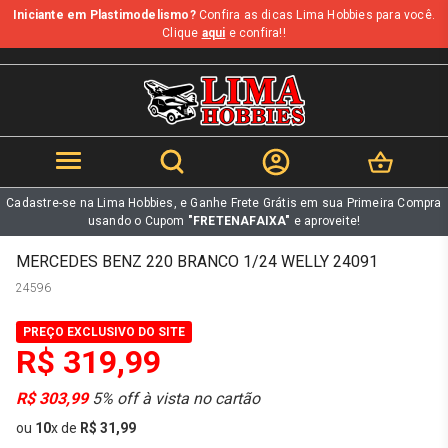
Iniciante em Plastimodelismo?
Confira as dicas Lima Hobbies para você.
b
Clique
aqui
e confira!!
Cadastre-se na Lima Hobbies, e Ganhe Frete Grátis em sua Primeira Compra
usando o Cupom
"FRETENAFAIXA"
e aproveite!
MERCEDES BENZ 220 BRANCO 1/24 WELLY 24091
24596
PREÇO EXCLUSIVO DO SITE
R$ 319,99
R$ 303,99
5% off à vista no cartão
ou
10
x
de
R$ 31,99