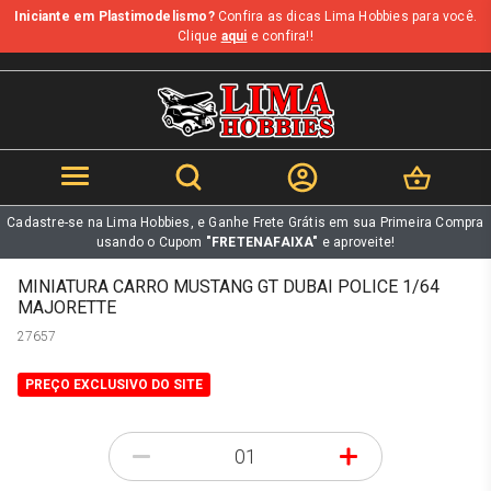
Iniciante em Plastimodelismo?
Confira as dicas Lima Hobbies para você.
b
Clique
aqui
e confira!!
Cadastre-se na Lima Hobbies, e Ganhe Frete Grátis em sua Primeira Compra
usando o Cupom
"FRETENAFAIXA"
e aproveite!
MINIATURA CARRO MUSTANG GT DUBAI POLICE 1/64
MAJORETTE
27657
PREÇO EXCLUSIVO DO SITE
-
+