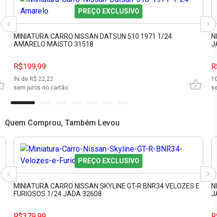
PREÇO EXCLUSIVO
MINIATURA CARRO NISSAN DATSUN 510 1971 1/24
N
AMARELO MAISTO 31518
J
R$199,99
R
9
x de R$
22,22
1
sem juros no cartão
se
Quem Comprou, Também Levou
PREÇO EXCLUSIVO
MINIATURA CARRO NISSAN SKYLINE GT-R BNR34 VELOZES E
N
FURIOSOS 1/24 JADA 32608
J
R$379,99
R