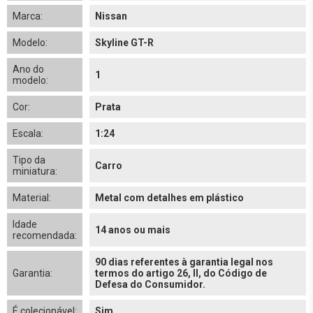
Marca:
Nissan
Modelo:
Skyline GT-R
Ano do
1
modelo:
Cor:
Prata
Escala:
1:24
Tipo da
Carro
miniatura:
Material:
Metal com detalhes em plástico
Idade
14 anos ou mais
recomendada:
90 dias referentes à garantia legal nos
Garantia:
termos do artigo 26, II, do Código de
Defesa do Consumidor.
É colecionável:
Sim