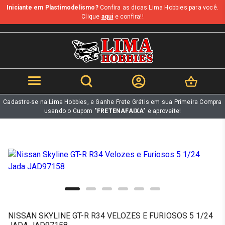
Iniciante em Plastimodelismo?
Confira as dicas Lima Hobbies para você.
b
Clique
aqui
e confira!!
Cadastre-se na Lima Hobbies, e Ganhe Frete Grátis em sua Primeira Compra
usando o Cupom
"FRETENAFAIXA"
e aproveite!
NISSAN SKYLINE GT-R R34 VELOZES E FURIOSOS 5 1/24