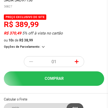
JADA JAD97158
36827
PREÇO EXCLUSIVO DO SITE
R$ 389,99
R$ 370,49
5% off à vista no cartão
ou
10
x
de
R$ 38,99
Opções de Parcelamento:
-
+
COMPRAR
Calcular o Frete