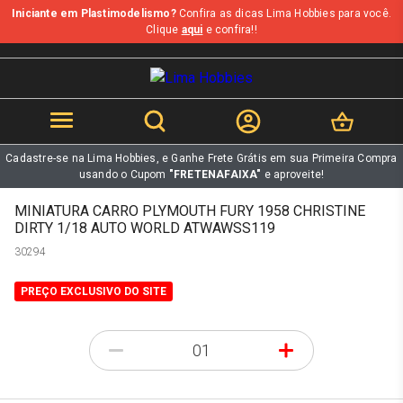
Iniciante em Plastimodelismo?
Confira as dicas Lima Hobbies para você.
b
Clique
aqui
e confira!!
Cadastre-se na Lima Hobbies, e Ganhe Frete Grátis em sua Primeira Compra
usando o Cupom
"FRETENAFAIXA"
e aproveite!
MINIATURA CARRO PLYMOUTH FURY 1958 CHRISTINE
DIRTY 1/18 AUTO WORLD ATWAWSS119
30294
PREÇO EXCLUSIVO DO SITE
-
+