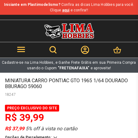
Iniciante em Plastimodelismo?
Confira as dicas Lima Hobbies para você.
b
Clique
aqui
e confira!!
Cadastre-se na Lima Hobbies, e Ganhe Frete Grátis em sua Primeira Compra
usando o Cupom
"FRETENAFAIXA"
e aproveite!
MINIATURA CARRO PONTIAC GTO 1965 1/64 DOURADO
BBURAGO 59060
18247
PREÇO EXCLUSIVO DO SITE
R$ 39,99
R$ 37,99
5% off à vista no cartão
Opções de Parcelamento: