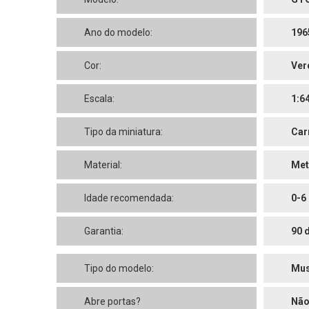
Ano do modelo:
196
Cor:
Ver
Escala:
1:6
Tipo da miniatura:
Car
Material:
Met
Idade recomendada:
0-6
Garantia:
90 
Tipo do modelo:
Mus
Abre portas?
Nã