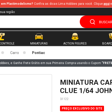
te em Plastimodelismo?
Confira as dicas Lima Hobbies para você. Clique
aqui
e
 sua região
CONTROLE
MINIATURAS
ACTION FIGURES
BOARD
Carro
Pontiac
obbies, e Ganhe Frete Grátis em sua Primeira Compra usando o Cupom
"FRET
MINIATURA CA
CLUE 1/64 JOH
31122
PREÇO EXCLUSIVO DO SITE