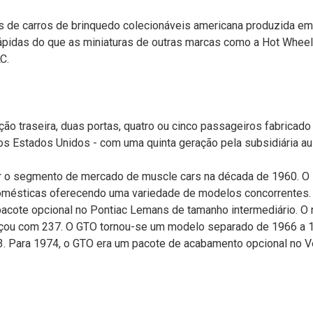
as de carros de brinquedo colecionáveis americana produzida em
ápidas do que as miniaturas de outras marcas como a Hot Wheel
C.
ção traseira, duas portas, quatro ou cinco passageiros fabricad
os Estados Unidos - com uma quinta geração pela subsidiária au
ar o segmento de mercado de muscle cars na década de 1960. O 
domésticas oferecendo uma variedade de modelos concorrentes.
cote opcional no Pontiac Lemans de tamanho intermediário. O 
u com 237. O GTO tornou-se um modelo separado de 1966 a 197
. Para 1974, o GTO era um pacote de acabamento opcional no V