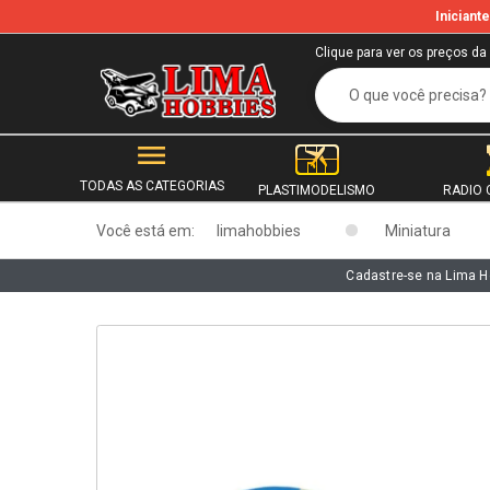
Inician
b
Clique para ver os preços da
TODAS AS CATEGORIAS
PLASTIMODELISMO
RADIO 
Você está em:
limahobbies
Miniatura
Cadastre-se na Lima H