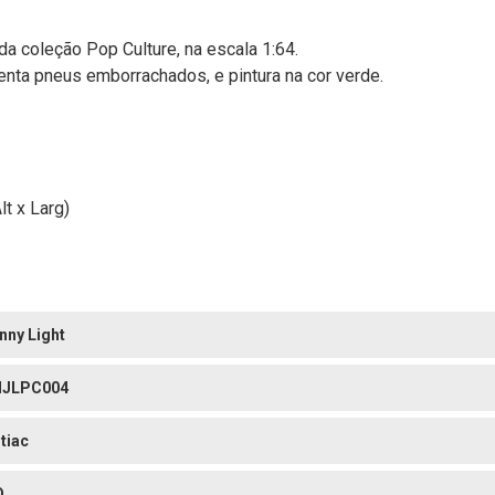
da coleção Pop Culture, na escala 1:64.
nta pneus emborrachados, e pintura na cor verde.
t x Larg)
nny Light
NJLPC004
tiac
O