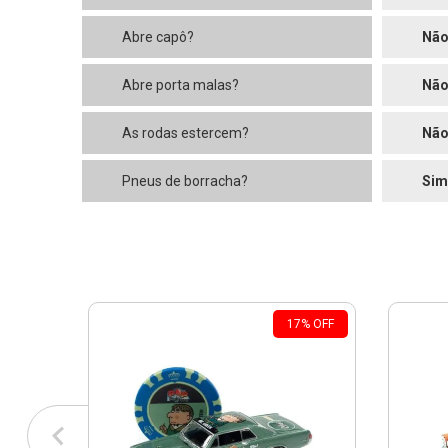
Abre capô?
Nã
Abre porta malas?
Nã
As rodas estercem?
Nã
Pneus de borracha?
Sim
17
%
OFF