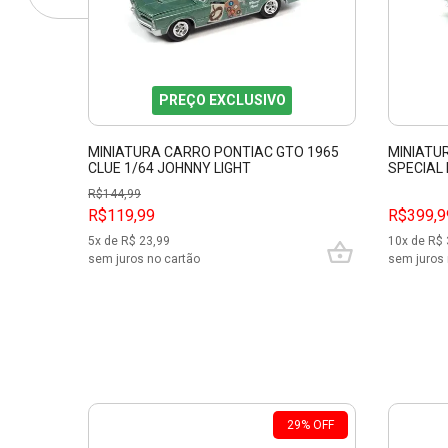
PREÇO EXCLUSIVO
MINIATURA CARRO PONTIAC GTO 1965
MINIATU
CLUE 1/64 JOHNNY LIGHT
SPECIAL
31885
R$
144,99
R$119,99
R$399,9
5
x de R$
23,99
10
x de R$
sem juros no cartão
sem juros 
29
%
OFF