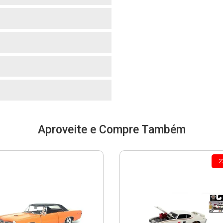
o
o
o
Aproveite e Compre Também
2