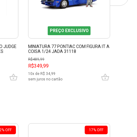
PREÇO EXCLUSIVO
O JUDGE
MINIATURA 77 PONTIAC COM FIGURA IT A
MINIATU
ES
COISA 1/24 JADA 31118
PONTIAC
30756
R$
489,99
R$
379,99
R$349,99
R$279,
10
x de R$
34,99
10
x de R$
sem juros no cartão
sem juros
2
%
OFF
17
%
OFF