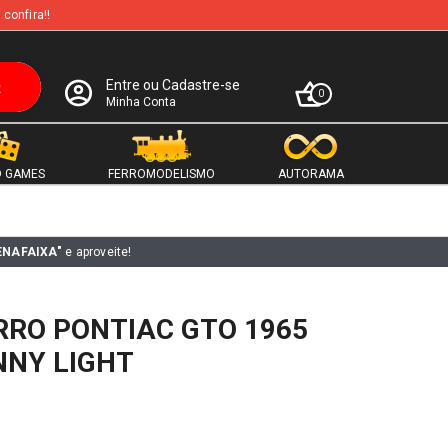
 confira!!
Entre ou Cadastre-se
0
Minha Conta
 GAMES
FERROMODELISMO
AUTORAMA
ENAFAIXA"
e aproveite!
RRO PONTIAC GTO 1965
NNY LIGHT