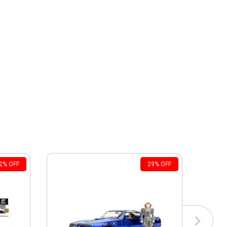
2
%
OFF
29
%
OFF