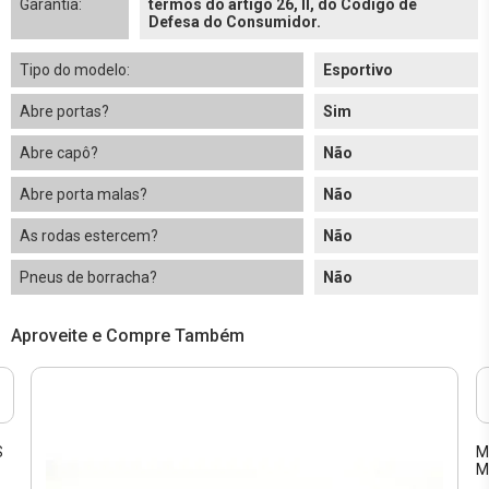
Garantia:
termos do artigo 26, II, do Código de
Defesa do Consumidor.
Tipo do modelo:
Esportivo
Abre portas?
Sim
Abre capô?
Não
Abre porta malas?
Não
As rodas estercem?
Não
Pneus de borracha?
Não
Aproveite e Compre Também
S
M
M