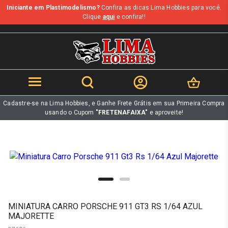
Iniciante em Plastimodelismo?
Confira as dicas Lima Hobbies para você.
b
Clique
aqui
e confira!!
Cadastre-se na Lima Hobbies, e Ganhe Frete Grátis em sua Primeira Compra
usando o Cupom
"FRETENAFAIXA"
e aproveite!
MINIATURA CARRO PORSCHE 911 GT3 RS 1/64 AZUL
MAJORETTE