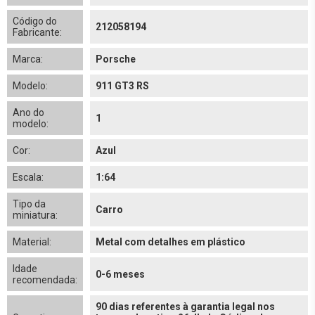
Código do
212058194
Fabricante:
Marca:
Porsche
Modelo:
911 GT3 RS
Ano do
1
modelo:
Cor:
Azul
Escala:
1:64
Tipo da
Carro
miniatura:
Material:
Metal com detalhes em plástico
Idade
0-6 meses
recomendada:
90 dias referentes à garantia legal nos