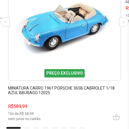
R
R
1
se
PREÇO EXCLUSIVO
MINIATURA CARRO 1961 PORSCHE 365B CABRIOLET 1/18
AZUL BBURAGO 12025
R$589,99
10
x de R$
58,99
sem juros no cartão