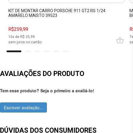
KIT DE MONTAR CARRO PORSCHE 911 GT2 RS 1/24
M
AMARELO MAISTO 39523
B
R$259,99
R
10
x de R$
25,99
7
sem juros no cartão
se
AVALIAÇÕES DO PRODUTO
Tem esse produto? Seja o primeiro a avaliá-lo!
Escrever avaliação...
DÚVIDAS DOS CONSUMIDORES