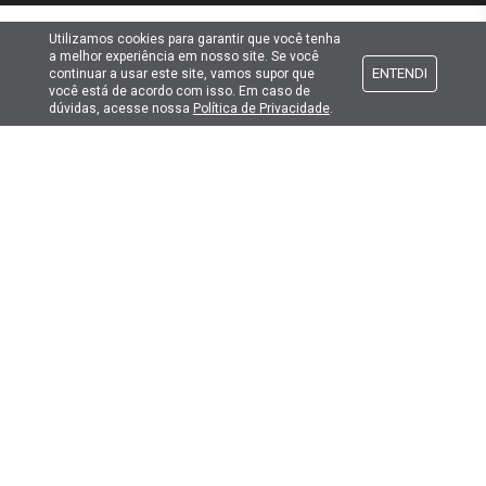
Utilizamos cookies para garantir que você tenha
Atendimento
a melhor experiência em nosso site. Se você
ENTENDI
continuar a usar este site, vamos supor que
você está de acordo com isso. Em caso de
Formas de pagamento
dúvidas, acesse nossa
Política de Privacidade
.
Formas de envio
Selos de segurança
Copyright © 2019. Todos Os Direitos Reservados.
Lima Hobbies Modelismo Eireli - EPP CNPJ: 00.149.281/0001-49