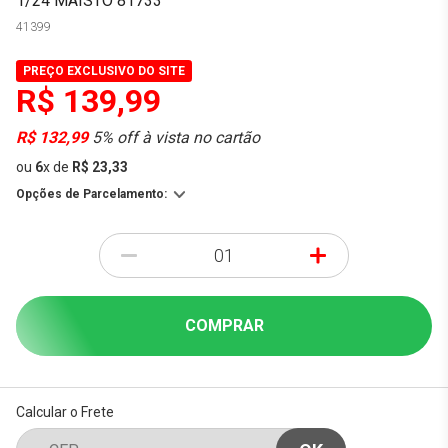
1/24 MAISTO 81733
41399
PREÇO EXCLUSIVO DO SITE
R$ 139,99
R$ 132,99
5% off à vista no cartão
ou
6
x
de
R$ 23,33
Opções de Parcelamento:
-
+
COMPRAR
Calcular o Frete