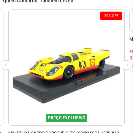
Quem Comprou, Também Levou
20
%
OFF
M
R
R
1
se
PREÇO EXCLUSIVO