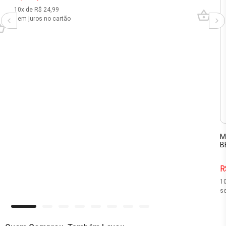
10
x de R$
24,99
sem juros no cartão
M
B
R
1
se