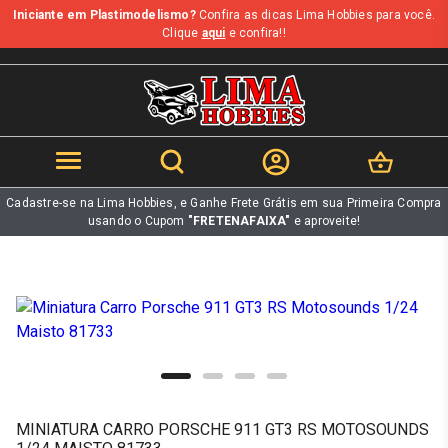
Iniciante em Plastimodelismo?
Confira as dicas Lima Hobbies para você.
b
Clique
aqui
e confira!!
Cadastre-se na Lima Hobbies, e Ganhe Frete Grátis em sua Primeira Compra
usando o Cupom
"FRETENAFAIXA"
e aproveite!
MINIATURA CARRO PORSCHE 911 GT3 RS MOTOSOUNDS