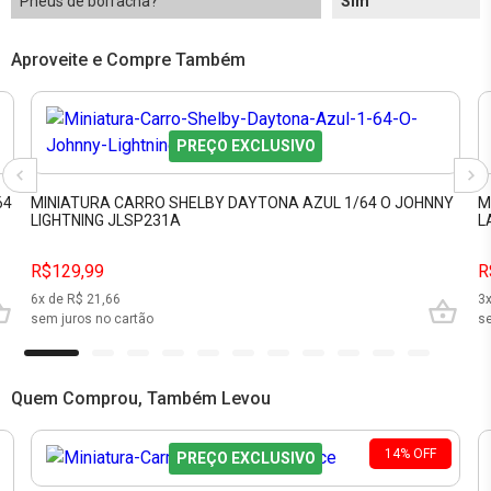
Pneus de borracha?
Sim
Aproveite e Compre Também
PREÇO EXCLUSIVO
64
MINIATURA CARRO SHELBY DAYTONA AZUL 1/64 O JOHNNY
M
LIGHTNING JLSP231A
L
R$129,99
R
6
x de R$
21,66
3
sem juros no cartão
se
Quem Comprou, Também Levou
14
%
OFF
PREÇO EXCLUSIVO