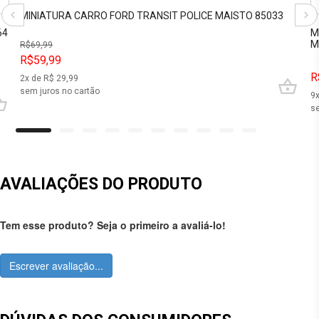
MINIATURA CARRO FORD TRANSIT POLICE MAISTO 85033
64
M
M
R$
69,99
R$59,99
R
2
x de R$
29,99
sem juros no cartão
9
se
AVALIAÇÕES DO PRODUTO
Tem esse produto? Seja o primeiro a avaliá-lo!
Escrever avaliação...