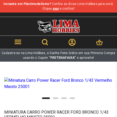
Iniciante em Plastimodelismo?
Confira as dicas Lima Hobbies para você.
b
Clique
aqui
e confira!!
Cadastre-se na Lima Hobbies, e Ganhe Frete Grátis em sua Primeira Compra
usando o Cupom
"FRETENAFAIXA"
e aproveite!
MINIATURA CARRO POWER RACER FORD BRONCO 1/43