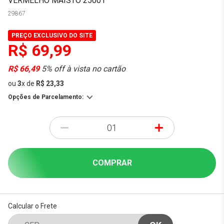
VERMELHO MAISTO 25001
29867
PREÇO EXCLUSIVO DO SITE
R$ 69,99
R$ 66,49
5% off à vista no cartão
ou
3
x
de
R$ 23,33
Opções de Parcelamento:
-
+
COMPRAR
Calcular o Frete