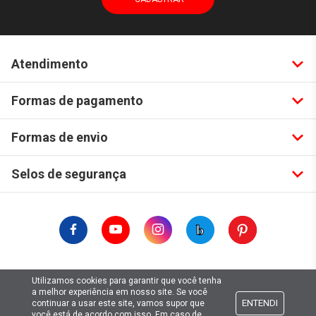
Atendimento
Formas de pagamento
Formas de envio
Selos de segurança
Copyright © 2019. Todos Os Direitos Reservados.
Utilizamos cookies para garantir que você tenha
Lima Hobbies Modelismo Eireli - EPP CNPJ: 00.149.281/0001-49
a melhor experiência em nosso site. Se você
ENTENDI
continuar a usar este site, vamos supor que
você está de acordo com isso. Em caso de