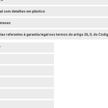
al com detalhes em plástico
 meses
dias referentes à garantia legal nos termos do artigo 26, II, do Có
V
o
o
o