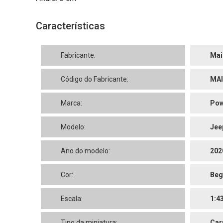
Características
Fabricante:
Mai
Código do Fabricante:
MAI
Marca:
Pow
Modelo:
Jee
Ano do modelo:
202
Cor:
Beg
Escala:
1:4
Tipo da miniatura:
Car