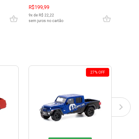
R$199,99
R$129,
9
x de R$
22,22
6
x de R$
sem juros no cartão
sem juros
27
%
OFF