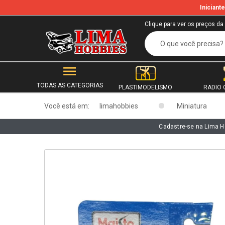
Inician
b
Clique para ver os preços da
TODAS AS CATEGORIAS
PLASTIMODELISMO
RADIO 
Você está em:
limahobbies
Miniatura
Cadastre-se na Lima H