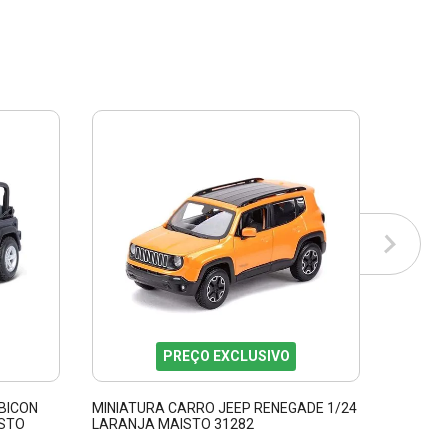
PREÇO EXCLUSIVO
BICON
MINIATURA CARRO JEEP RENEGADE 1/24
MINIAT
ISTO
LARANJA MAISTO 31282
FRESH M
VM MAIS