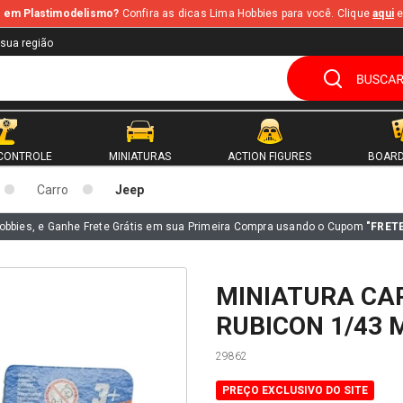
te em Plastimodelismo?
Confira as dicas Lima Hobbies para você. Clique
aqui
e
 sua região
CONTROLE
MINIATURAS
ACTION FIGURES
BOARD
Carro
Jeep
obbies, e Ganhe Frete Grátis em sua Primeira Compra usando o Cupom
"FRET
MINIATURA CA
RUBICON 1/43 
29862
PREÇO EXCLUSIVO DO SITE