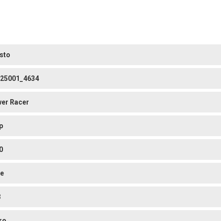
sto
25001_4634
er Racer
p
0
e
3
ro