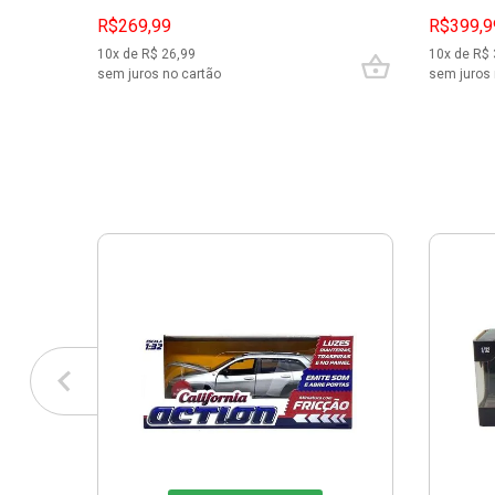
R$269,99
R$399,9
10
x de R$
26,99
10
x de R$
sem juros no cartão
sem juros 