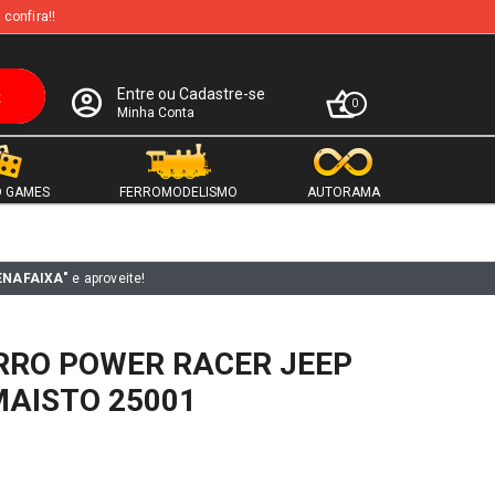
 confira!!
Entre ou Cadastre-se
0
Minha Conta
 GAMES
FERROMODELISMO
AUTORAMA
ENAFAIXA"
e aproveite!
RRO POWER RACER JEEP
MAISTO 25001