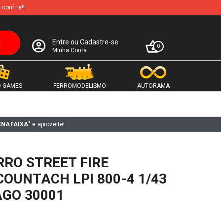
 confira!!
Entre ou Cadastre-se
0
Minha Conta
 GAMES
FERROMODELISMO
AUTORAMA
ENAFAIXA"
e aproveite!
RO STREET FIRE
OUNTACH LPI 800-4 1/43
GO 30001