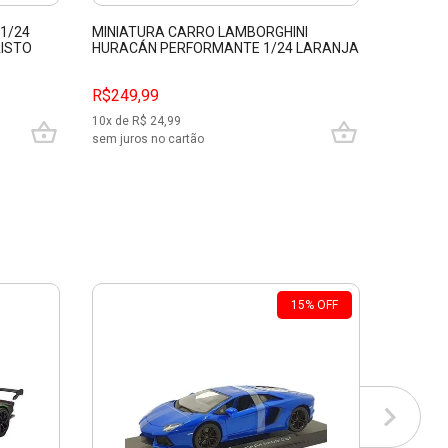
1/24
MINIATURA CARRO LAMBORGHINI
LAMBORG
AISTO
HURACÁN PERFORMANTE 1/24 LARANJA
VERDE 
BBURAGO 21092
R$249,99
R$249,
10
x de R$
24,99
10
x de R$
sem juros no cartão
sem juros
15
%
OFF