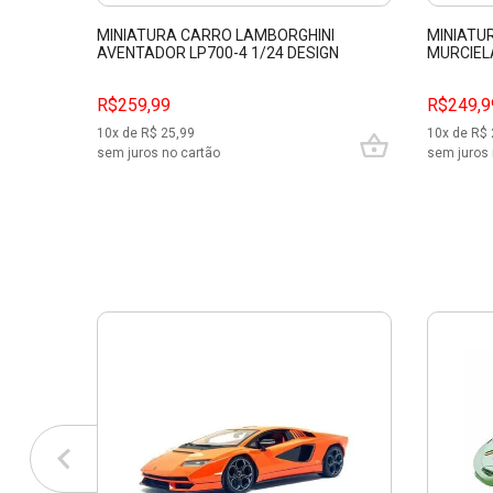
MINIATURA CARRO LAMBORGHINI
MINIATU
AVENTADOR LP700-4 1/24 DESIGN
MURCIELA
AMARELO MAISTO 31362
CINZA B
R$259,99
R$249,9
10
x de R$
25,99
10
x de R$
sem juros no cartão
sem juros 