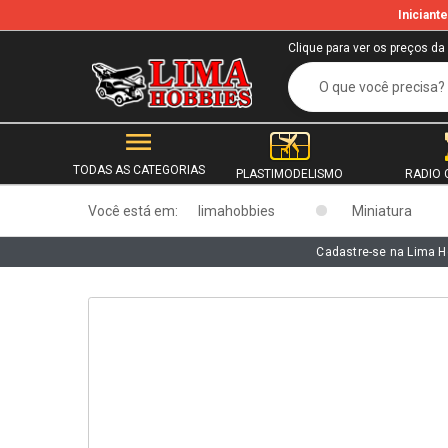
Inician
b
Clique para ver os preços da
TODAS AS CATEGORIAS
PLASTIMODELISMO
RADIO 
Você está em:
limahobbies
Miniatura
Cadastre-se na Lima H