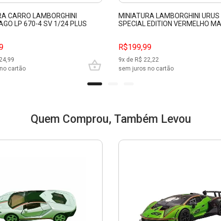
RA CARRO LAMBORGHINI
MINIATURA LAMBORGHINI URUS 
GO LP 670-4 SV 1/24 PLUS
SPECIAL EDITION VERMELHO M
BURAGO 22120
31519
9
R$199,99
24,99
9
x de R$
22,22
no cartão
sem juros no cartão
Quem Comprou, Também Levou