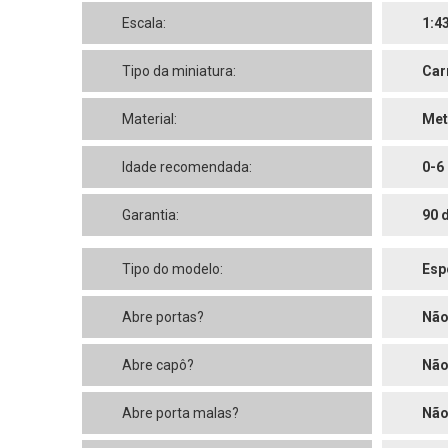
Escala:
1:4
Tipo da miniatura:
Car
Material:
Met
Idade recomendada:
0-6
Garantia:
90 
Tipo do modelo:
Esp
Abre portas?
Nã
Abre capô?
Nã
Abre porta malas?
Nã