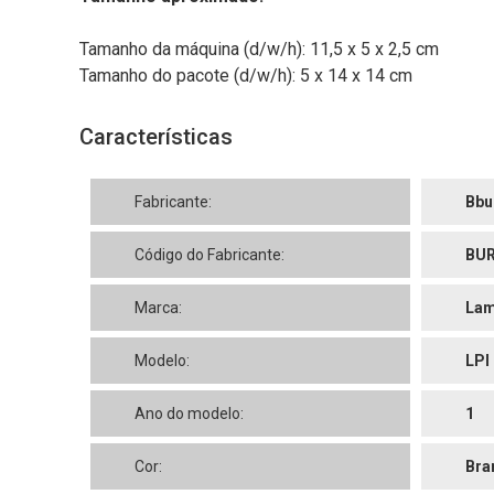
Tamanho da máquina (d/w/h): 11,5 x 5 x 2,5 cm
Tamanho do pacote (d/w/h): 5 x 14 x 14 cm
Características
Fabricante:
Bbu
Código do Fabricante:
BUR
Marca:
Lam
Modelo:
LPI
Ano do modelo:
1
Cor:
Bra