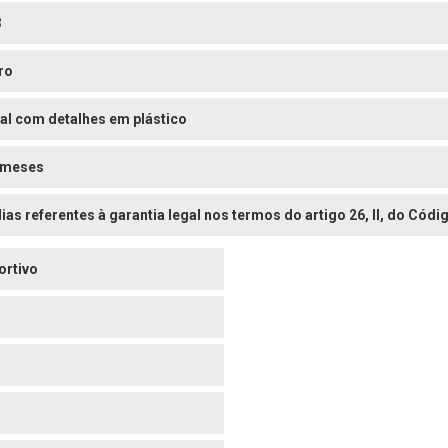
3
ro
al com detalhes em plástico
 meses
dias referentes à garantia legal nos termos do artigo 26, II, do Có
ortivo
o
o
o