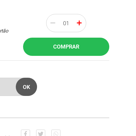
-
+
rtão
COMPRAR