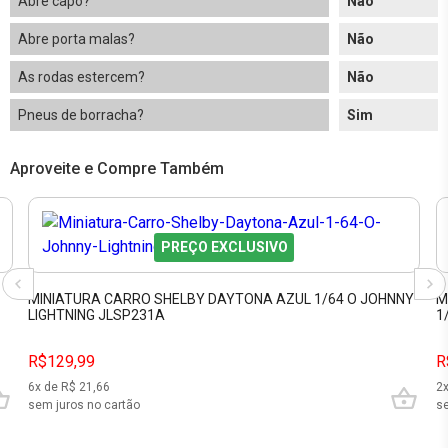
Abre capô?
Não
Abre porta malas?
Não
As rodas estercem?
Não
Pneus de borracha?
Sim
Aproveite e Compre Também
PREÇO EXCLUSIVO
MINIATURA CARRO SHELBY DAYTONA AZUL 1/64 O JOHNNY
M
LIGHTNING JLSP231A
1
R$129,99
R
6
x de R$
21,66
2
sem juros no cartão
se