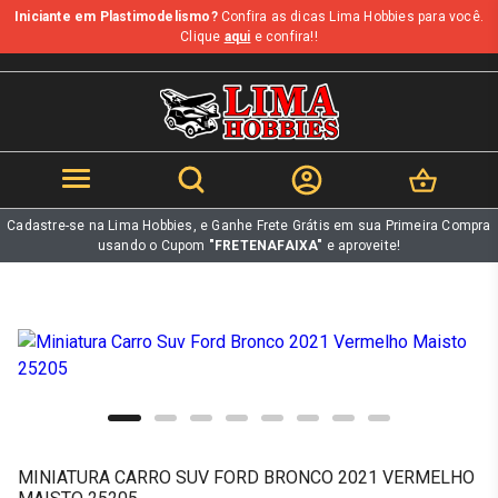
Iniciante em Plastimodelismo?
Confira as dicas Lima Hobbies para você.
b
Clique
aqui
e confira!!
Cadastre-se na Lima Hobbies, e Ganhe Frete Grátis em sua Primeira Compra
usando o Cupom
"FRETENAFAIXA"
e aproveite!
MINIATURA CARRO SUV FORD BRONCO 2021 VERMELHO