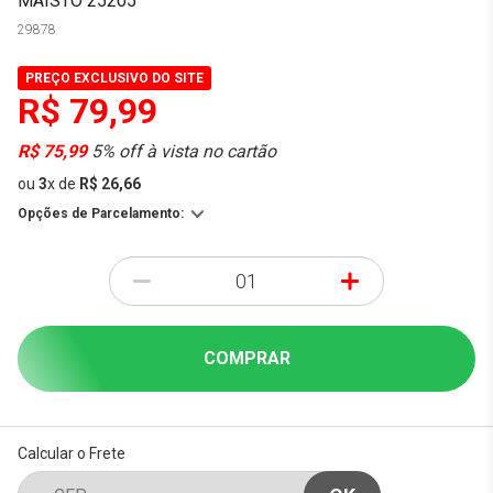
MAISTO 25205
29878
PREÇO EXCLUSIVO DO SITE
R$ 79,99
R$ 75,99
5% off à vista no cartão
ou
3
x
de
R$ 26,66
Opções de Parcelamento:
-
+
COMPRAR
Calcular o Frete