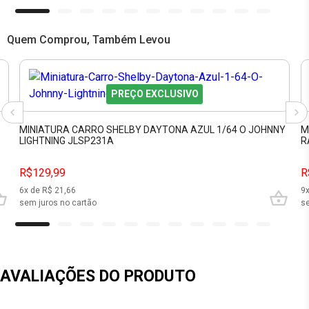
Quem Comprou, Também Levou
PREÇO EXCLUSIVO
MINIATURA CARRO SHELBY DAYTONA AZUL 1/64 O JOHNNY
M
LIGHTNING JLSP231A
R
R$129,99
R
6
x de R$
21,66
9
sem juros no cartão
se
AVALIAÇÕES DO PRODUTO