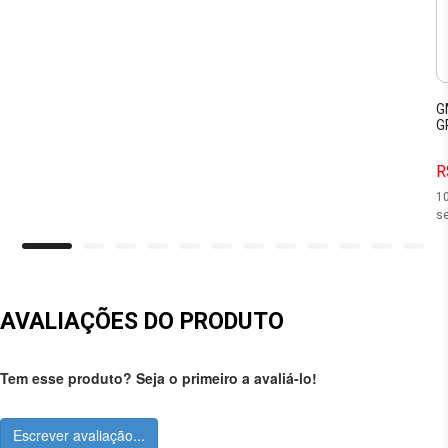
G
G
R
1
se
AVALIAÇÕES DO PRODUTO
Tem esse produto? Seja o primeiro a avaliá-lo!
Escrever avaliação...