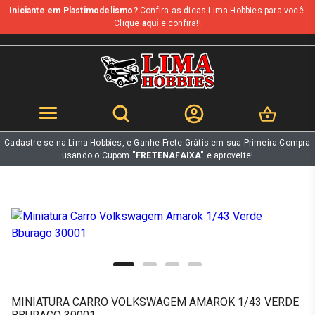
Iniciante em Plastimodelismo?
Confira as dicas Lima Hobbies para você.
b
Clique
aqui
e confira!!
Cadastre-se na Lima Hobbies, e Ganhe Frete Grátis em sua Primeira Compra
usando o Cupom
"FRETENAFAIXA"
e aproveite!
MINIATURA CARRO VOLKSWAGEM AMAROK 1/43 VERDE