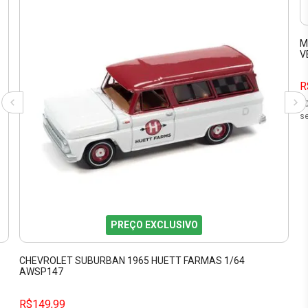
M
V
R
1
se
PREÇO EXCLUSIVO
CHEVROLET SUBURBAN 1965 HUETT FARMAS 1/64
AWSP147
R$149,99