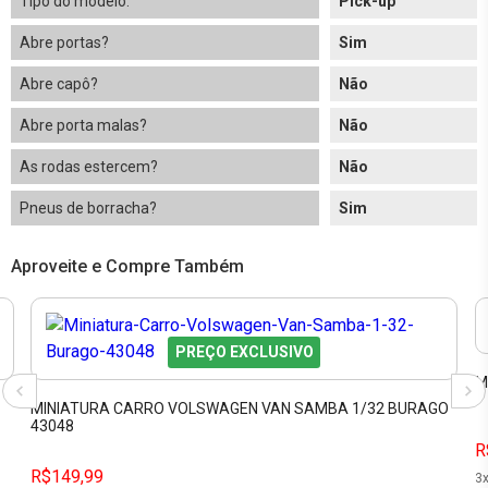
Tipo do modelo:
Pick-up
Abre portas?
Sim
Abre capô?
Não
Abre porta malas?
Não
As rodas estercem?
Não
Pneus de borracha?
Sim
Aproveite e Compre Também
PREÇO EXCLUSIVO
M
MINIATURA CARRO VOLSWAGEN VAN SAMBA 1/32 BURAGO
43048
R
R$149,99
3