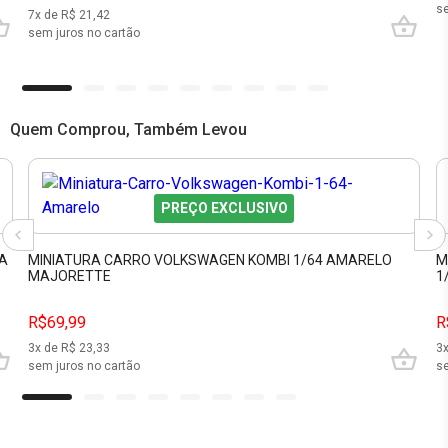
se
7
x de R$
21,42
sem juros no cartão
Quem Comprou, Também Levou
PREÇO EXCLUSIVO
ZA
MINIATURA CARRO VOLKSWAGEN KOMBI 1/64 AMARELO
M
MAJORETTE
1
R$69,99
R
3
x de R$
23,33
3
sem juros no cartão
se