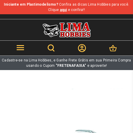
Iniciante em Plastimodelismo?
Confira as dicas Lima Hobbies para você.
b
Clique
aqui
e confira!!
Cadastre-se na Lima Hobbies, e Ganhe Frete Grátis em sua Primeira Compra
usando o Cupom
"FRETENAFAIXA"
e aproveite!