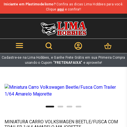
Iniciante em Plastimodelismo?
Confira as dicas Lima Hobbies para você.
b
Clique
aqui
e confira!!
Cadastre-se na Lima Hobbies, e Ganhe Frete Grátis em sua Primeira Compra
usando o Cupom
"FRETENAFAIXA"
e aproveite!
MINIATURA CARRO VOLKSWAGEN BEETLE/FUSCA COM