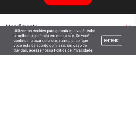
Atendimento
Utilizamos cookies para garantir que você tenha
a melhor experiência em nosso site. Se você
ENTENDI
continuar a usar este site, vamos supor que
Formas de pagamento
você está de acordo com isso. Em caso de
dúvidas, acesse nossa
Política de Privacidade
.
Formas de envio
Selos de segurança
Copyright © 2019. Todos Os Direitos Reservados.
Lima Hobbies Modelismo Eireli - EPP CNPJ: 00.149.281/0001-49