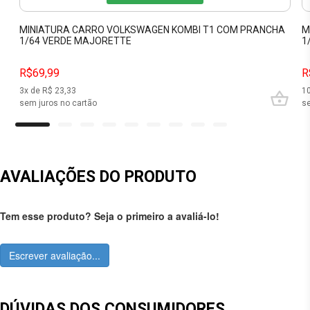
MINIATURA CARRO VOLKSWAGEN KOMBI T1 COM PRANCHA
M
1/64 VERDE MAJORETTE
1
R$69,99
R
3
x de R$
23,33
1
sem juros no cartão
se
AVALIAÇÕES DO PRODUTO
Tem esse produto? Seja o primeiro a avaliá-lo!
Escrever avaliação...
DÚVIDAS DOS CONSUMIDORES