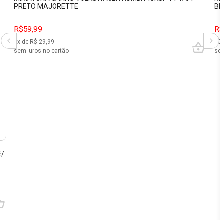
PRETO MAJORETTE
B
R$59,99
R
2
x de R$
29,99
1
sem juros no cartão
se
E/