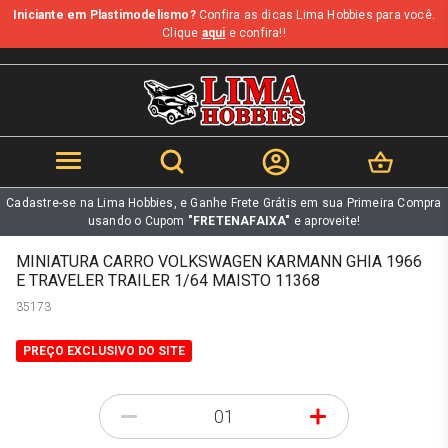
Iniciante em Plastimodelismo?
Confira as dicas Lima Hobbies para você.
b
Clique
aqui
e confira!!
Cadastre-se na Lima Hobbies, e Ganhe Frete Grátis em sua Primeira Compra
usando o Cupom
"FRETENAFAIXA"
e aproveite!
MINIATURA CARRO VOLKSWAGEN KARMANN GHIA 1966
E TRAVELER TRAILER 1/64 MAISTO 11368
35173
PREÇO EXCLUSIVO DO SITE
-
+