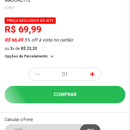
MAJORETTE
27617
PREÇO EXCLUSIVO DO SITE
R$ 69,99
R$ 66,49
5% off à vista no cartão
ou
3
x
de
R$ 23,33
Opções de Parcelamento:
-
+
COMPRAR
Calcular o Frete