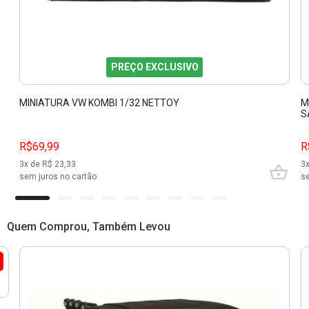
PREÇO EXCLUSIVO
MINIATURA VW KOMBI 1/32 NETTOY
M
S
R$69,99
R
3
x de R$
23,33
3
sem juros no cartão
se
Quem Comprou, Também Levou