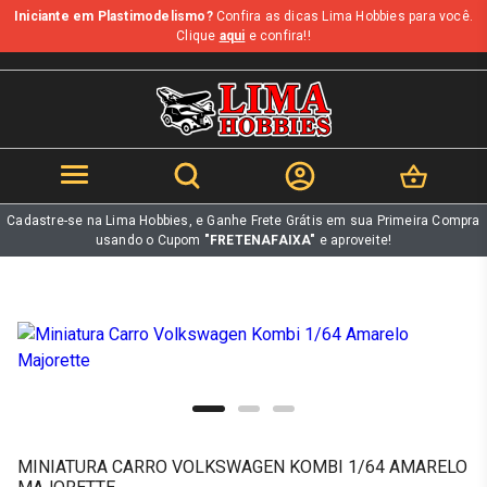
Iniciante em Plastimodelismo?
Confira as dicas Lima Hobbies para você.
b
Clique
aqui
e confira!!
Cadastre-se na Lima Hobbies, e Ganhe Frete Grátis em sua Primeira Compra
usando o Cupom
"FRETENAFAIXA"
e aproveite!
MINIATURA CARRO VOLKSWAGEN KOMBI 1/64 AMARELO