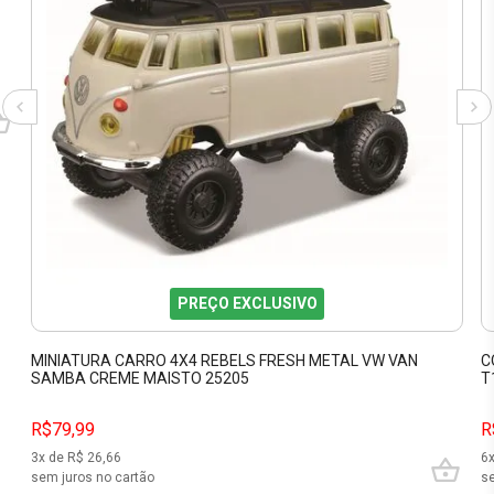
PREÇO EXCLUSIVO
MINIATURA CARRO 4X4 REBELS FRESH METAL VW VAN
C
SAMBA CREME MAISTO 25205
T
R$79,99
R
3
x de R$
26,66
6
sem juros no cartão
se