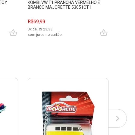
TTOY
KOMBI VW T1 PRANCHA VERMELHO E
MINIAT
BRANCO MAJORETTE 53051CT1
T1 C FRI
COLLECT
R$69,99
R$79,9
3
x de R$
23,33
3
x de R$
sem juros no cartão
sem juros