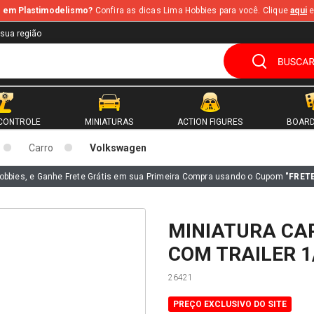
te em Plastimodelismo?
Confira as dicas Lima Hobbies para você. Clique
aqui
e
 sua região
CONTROLE
MINIATURAS
ACTION FIGURES
BOARD
Carro
Volkswagen
obbies, e Ganhe Frete Grátis em sua Primeira Compra usando o Cupom
"FRET
MINIATURA CA
COM TRAILER 1
26421
PREÇO EXCLUSIVO DO SITE