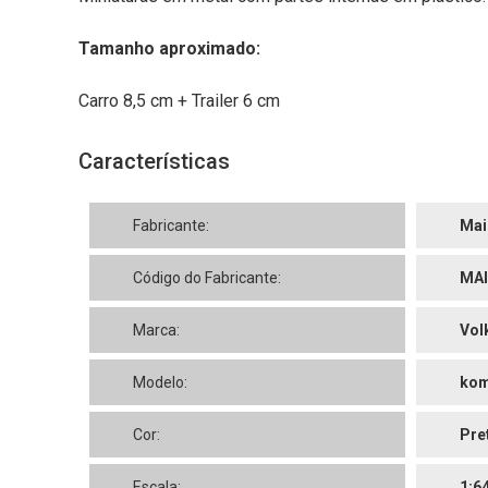
Tamanho aproximado:
Carro 8,5 cm + Trailer 6 cm
Características
Fabricante:
Mai
Código do Fabricante:
MAI
Marca:
Vol
Modelo:
kom
Cor:
Pre
Escala:
1:6