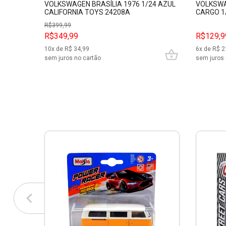
VOLKSWAGEN BRASÍLIA 1976 1/24 AZUL
VOLKSWA
CALIFORNIA TOYS 24208A
CARGO 1
R$
399,99
R$349,99
R$129,9
10
x de R$
34,99
6
x de R$
2
sem juros no cartão
sem juros 