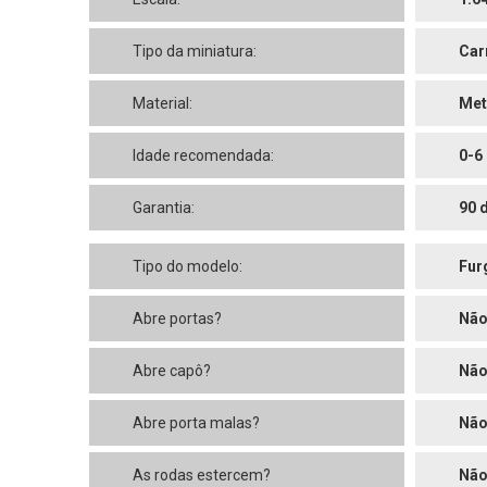
Tipo da miniatura:
Car
Material:
Met
Idade recomendada:
0-6
Garantia:
90 
Tipo do modelo:
Fur
Abre portas?
Nã
Abre capô?
Nã
Abre porta malas?
Nã
As rodas estercem?
Nã