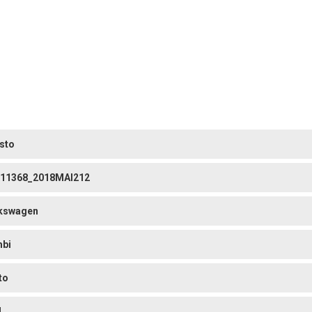
sto
11368_2018MAI212
kswagen
bi
to
4