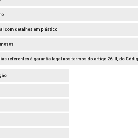
ro
al com detalhes em plástico
 meses
dias referentes à garantia legal nos termos do artigo 26, II, do Có
gão
o
o
o
o