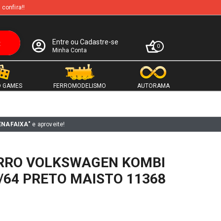
 confira!!
Entre ou Cadastre-se
0
Minha Conta
 GAMES
FERROMODELISMO
AUTORAMA
ENAFAIXA"
e aproveite!
RRO VOLKSWAGEN KOMBI
/64 PRETO MAISTO 11368