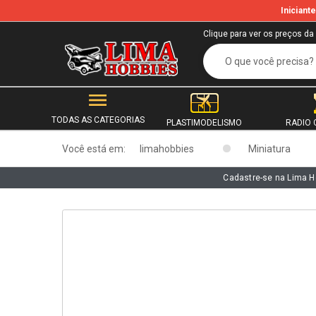
Inician
b
Clique para ver os preços da
TODAS AS CATEGORIAS
PLASTIMODELISMO
RADIO 
Você está em:
limahobbies
Miniatura
Cadastre-se na Lima H