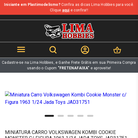
Iniciante em Plastimodelismo?
Confira as dicas Lima Hobbies para você.
b
Clique
aqui
e confira!!
Cadastre-se na Lima Hobbies, e Ganhe Frete Grátis em sua Primeira Compra
usando o Cupom
"FRETENAFAIXA"
e aproveite!
MINIATURA CARRO VOLKSWAGEN KOMBI COOKIE