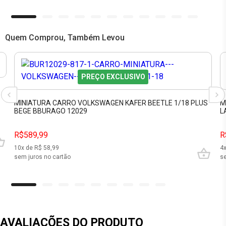
Quem Comprou, Também Levou
PREÇO EXCLUSIVO
MINIATURA CARRO VOLKSWAGEN KAFER BEETLE 1/18 PLUS
M
BEGE BBURAGO 12029
L
R$589,99
R
10
x de R$
58,99
4
sem juros no cartão
se
AVALIAÇÕES DO PRODUTO