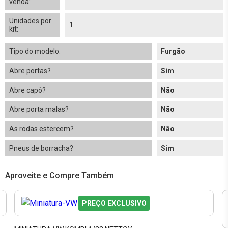
venda:
Unidades por
1
kit:
Tipo do modelo:
Furgão
Abre portas?
Sim
Abre capô?
Não
Abre porta malas?
Não
As rodas estercem?
Não
Pneus de borracha?
Sim
Aproveite e Compre Também
PREÇO EXCLUSIVO