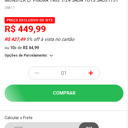
MONSTER C/ FIGURA 1963 1/24 JADA TOYS JAD31751
36817
PREÇO EXCLUSIVO DO SITE
R$ 449,99
R$ 427,49
5% off à vista no cartão
ou
10
x
de
R$ 44,99
Opções de Parcelamento:
-
+
COMPRAR
Calcular o Frete