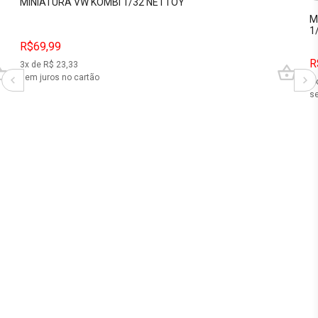
MINIATURA VW KOMBI 1/32 NETTOY
M
1
R$69,99
R
3
x de R$
23,33
sem juros no cartão
3
se