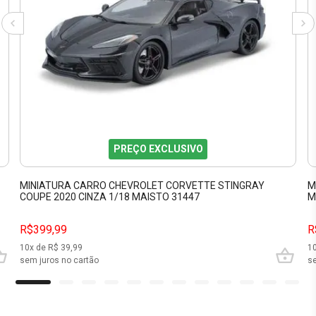
PREÇO EXCLUSIVO
MINIATURA CARRO CHEVROLET CORVETTE STINGRAY
M
COUPE 2020 CINZA 1/18 MAISTO 31447
M
R$399,99
R
10
x de R$
39,99
1
sem juros no cartão
se