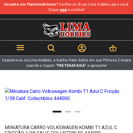
Iniciante em Plastimodelismo?
Confira as dicas Lima Hobbies para você.
b
Clique
aqui
e confira!!
Cadastre-se na Lima Hobbies, e Ganhe Frete Grátis em sua Primeira Compra
usando o Cupom
"FRETENAFAIXA"
e aproveite!
MINIATURA CARRO VOLKSWAGEN KOMBI T1 AZUL C