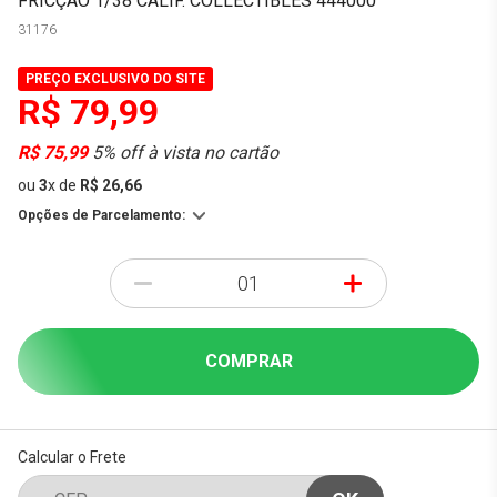
FRICÇÃO 1/38 CALIF. COLLECTIBLES 444000
31176
PREÇO EXCLUSIVO DO SITE
R$ 79,99
R$ 75,99
5% off à vista no cartão
ou
3
x
de
R$ 26,66
Opções de Parcelamento:
-
+
COMPRAR
Calcular o Frete