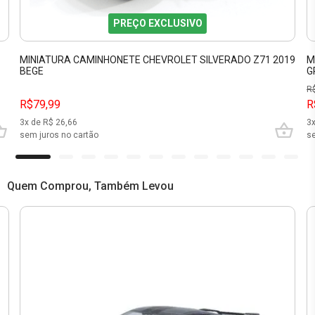
PREÇO EXCLUSIVO
MINIATURA CAMINHONETE CHEVROLET SILVERADO Z71 2019
M
BEGE
G
R
R$79,99
R
3
x de R$
26,66
3
sem juros no cartão
se
Quem Comprou, Também Levou