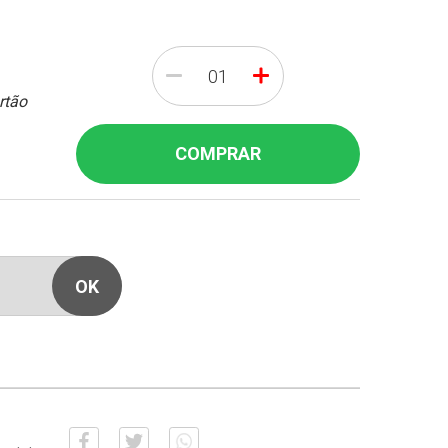
-
+
rtão
COMPRAR