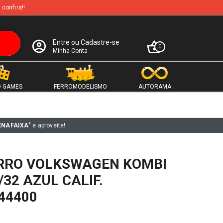
 confira!!
Entre ou Cadastre-se
0
Minha Conta
 GAMES
FERROMODELISMO
AUTORAMA
ENAFAIXA"
e aproveite!
RRO VOLKSWAGEN KOMBI
/32 AZUL CALIF.
44400