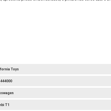
ifornia Toys
444000
kswagen
bi T1