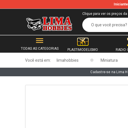
Inician
b
Clique para ver os preços da
TODAS AS CATEGORIAS
PLASTIMODELISMO
RADIO 
Você está em:
limahobbies
Miniatura
Cadastre-se na Lima H