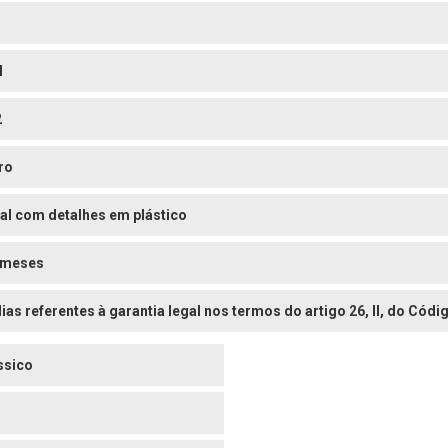
l
2
ro
al com detalhes em plástico
 meses
dias referentes à garantia legal nos termos do artigo 26, II, do Có
ssico
o