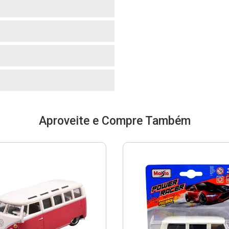
o
o
o
Aproveite e Compre Também