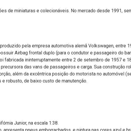
ões de miniaturas e colecionáveis. No mercado desde 1991, sem
 produzido pela empresa automotiva alemã Volkswagen, entre 195
ossuir Airbag frontal duplo (para o condutor e passageiro do ba
 foi fabricada ininterruptamente entre 2 de setembro de 1957 
 precursora das vans de passageiros e carga. Sua construção ro
ção, além da excêntrica posição do motorista no automóvel (se
es e robusto, de baixo custo de manutenção.
órnia Junior, na escala 1:38.
, apresenta pneus emborrachados, e pintura nas cores azul e br