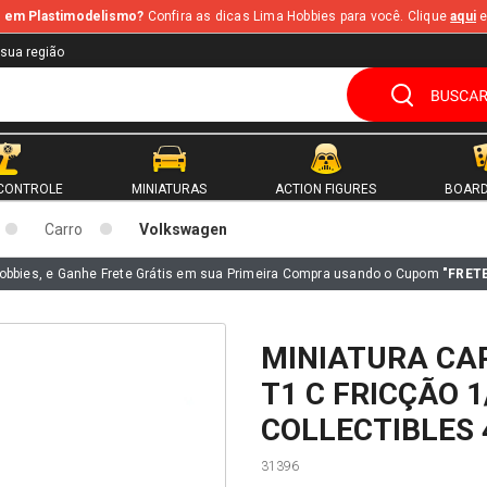
te em Plastimodelismo?
Confira as dicas Lima Hobbies para você. Clique
aqui
e
 sua região
CONTROLE
MINIATURAS
ACTION FIGURES
BOARD
Carro
Volkswagen
obbies, e Ganhe Frete Grátis em sua Primeira Compra usando o Cupom
"FRET
MINIATURA CA
T1 C FRICÇÃO 1
COLLECTIBLES 
31396