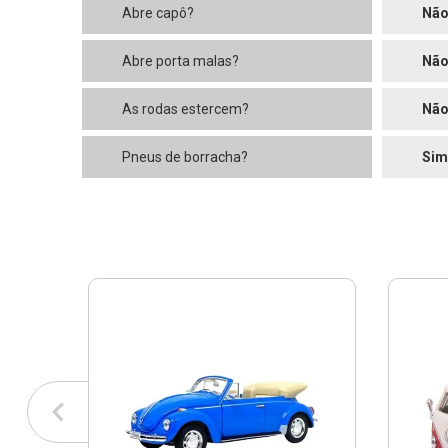
Abre capô?
Nã
Abre porta malas?
Nã
As rodas estercem?
Nã
Pneus de borracha?
Sim