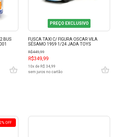
PREÇO EXCLUSIVO
2 BUS
FUSCA TAXI C/ FIGURA OSCAR VILA
CONJUN
001
SÉSAMO 1959 1/24 JADA TOYS
VAN T3 
JAD32801
MAJORE
R$
449,99
R$349,99
R$134,
10
x de R$
34,99
6
x de R$
sem juros no cartão
sem juros
2
%
OFF