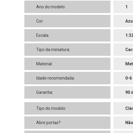
Ano do modelo:
1
Cor:
Azu
Escala:
1:3
Tipo da miniatura:
Car
Material:
Met
Idade recomendada:
0-6
Garantia:
90 
Tipo do modelo:
Clá
Abre portas?
Nã