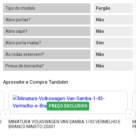
Tipo do modelo:
Furgão
Abre portas?
Não
Abre capô?
Não
Abre porta malas?
Sim
As rodas estercem?
Não
Pneus de borracha?
Não
Aproveite e Compre Também
PREÇO EXCLUSIVO
S
MINIATURA VOLKSWAGEN VAN SAMBA 1/43 VERMELHO E
M
BRANCO MAISTO 25001
P