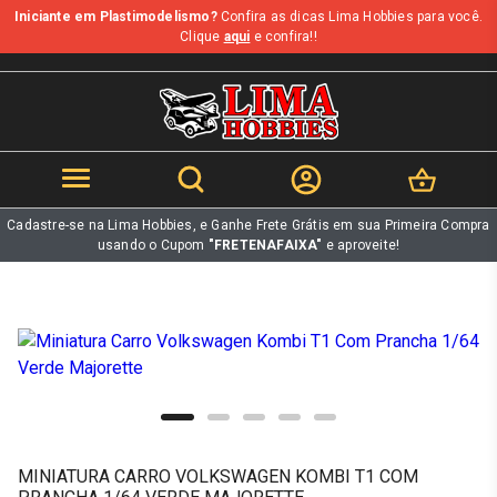
Iniciante em Plastimodelismo?
Confira as dicas Lima Hobbies para você.
b
Clique
aqui
e confira!!
Cadastre-se na Lima Hobbies, e Ganhe Frete Grátis em sua Primeira Compra
usando o Cupom
"FRETENAFAIXA"
e aproveite!
MINIATURA CARRO VOLKSWAGEN KOMBI T1 COM