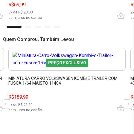
R$69,99
R
3
x de R$
23,33
2
sem juros no cartão
se
Quem Comprou, Também Levou
PREÇO EXCLUSIVO
64
MINIATURA CARRO VOLKSWAGEN KOMBI E TRAILER COM
M
FUSCA 1/64 MAISTO 11404
4
R$189,99
R
9
x de R$
21,11
7
sem juros no cartão
se