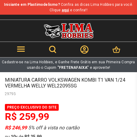
Iniciante em Plastimodelismo?
Confira as dicas Lima Hobbies para você.
b
Clique
aqui
e confira!!
Cadastre-se na Lima Hobbies, e Ganhe Frete Grátis em sua Primeira Compra
usando o Cupom
"FRETENAFAIXA"
e aproveite!
MINIATURA CARRO VOLKSWAGEN KOMBI T1 VAN 1/24
VERMELHA WELLY WEL22095SG
29793
PREÇO EXCLUSIVO DO SITE
R$ 259,99
R$ 246,99
5% off à vista no cartão
ou
10
x
de
R$ 25,99