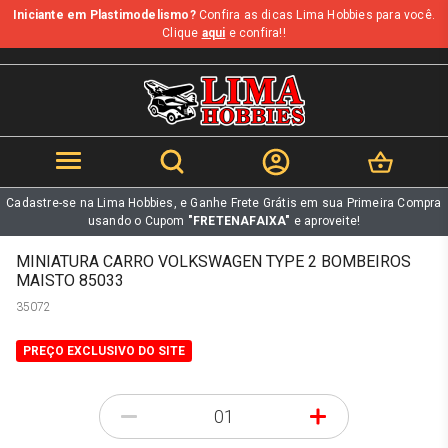
Iniciante em Plastimodelismo?
Confira as dicas Lima Hobbies para você.
b
Clique
aqui
e confira!!
Cadastre-se na Lima Hobbies, e Ganhe Frete Grátis em sua Primeira Compra
usando o Cupom
"FRETENAFAIXA"
e aproveite!
MINIATURA CARRO VOLKSWAGEN TYPE 2 BOMBEIROS
MAISTO 85033
35072
PREÇO EXCLUSIVO DO SITE
-
+