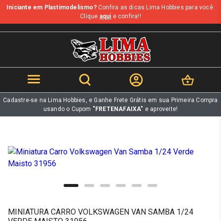
Iniciante em Plastimodelismo?
Confira as dicas Lima Hobbies para você.
b
Clique
aqui
e confira!!
Cadastre-se na Lima Hobbies, e Ganhe Frete Grátis em sua Primeira Compra
usando o Cupom
"FRETENAFAIXA"
e aproveite!
MINIATURA CARRO VOLKSWAGEN VAN SAMBA 1/24