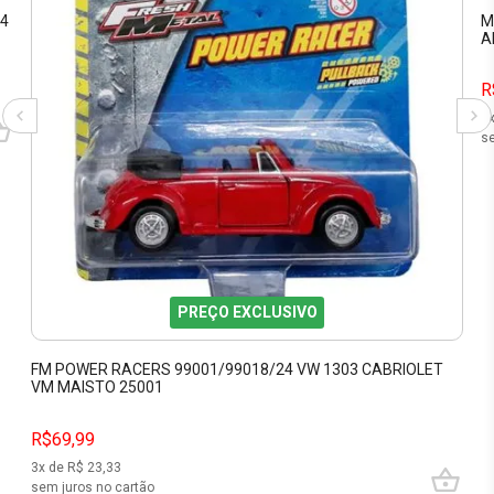
64
M
A
R
4
se
PREÇO EXCLUSIVO
FM POWER RACERS 99001/99018/24 VW 1303 CABRIOLET
VM MAISTO 25001
R$69,99
3
x de R$
23,33
sem juros no cartão