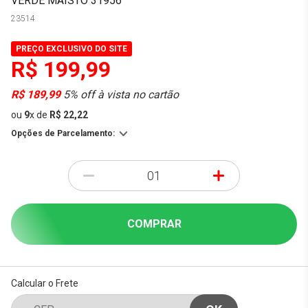
VERDE MAISTO 31956
23514
PREÇO EXCLUSIVO DO SITE
R$ 199,99
R$ 189,99
5% off à vista no cartão
ou
9
x
de
R$ 22,22
Opções de Parcelamento:
-
+
COMPRAR
Calcular o Frete