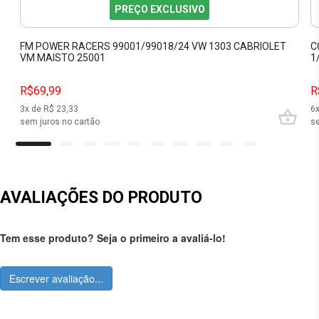
PREÇO EXCLUSIVO
FM POWER RACERS 99001/99018/24 VW 1303 CABRIOLET
C
VM MAISTO 25001
1
R$69,99
R
3
x de R$
23,33
6
sem juros no cartão
se
AVALIAÇÕES DO PRODUTO
Tem esse produto? Seja o primeiro a avaliá-lo!
Escrever avaliação...