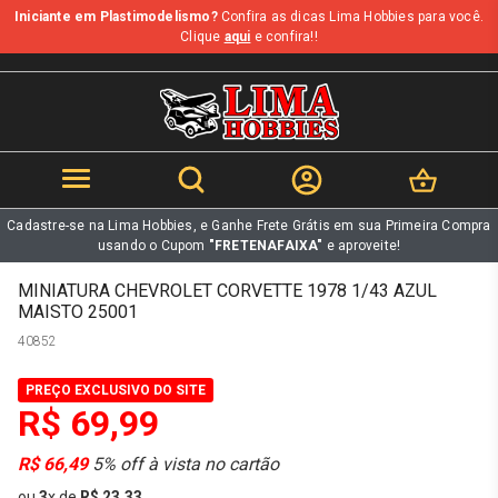
Iniciante em Plastimodelismo?
Confira as dicas Lima Hobbies para você.
b
Clique
aqui
e confira!!
Cadastre-se na Lima Hobbies, e Ganhe Frete Grátis em sua Primeira Compra
usando o Cupom
"FRETENAFAIXA"
e aproveite!
MINIATURA CHEVROLET CORVETTE 1978 1/43 AZUL
MAISTO 25001
40852
PREÇO EXCLUSIVO DO SITE
R$ 69,99
R$ 66,49
5% off à vista no cartão
ou
3
x
de
R$ 23,33