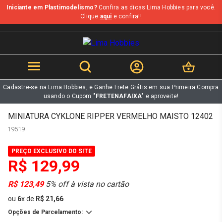
Iniciante em Plastimodelismo?
Confira as dicas Lima Hobbies para você.
b
Clique
aqui
e confira!!
Cadastre-se na Lima Hobbies, e Ganhe Frete Grátis em sua Primeira Compra
usando o Cupom
"FRETENAFAIXA"
e aproveite!
MINIATURA CYKLONE RIPPER VERMELHO MAISTO 12402
19519
PREÇO EXCLUSIVO DO SITE
R$ 129,99
R$ 123,49
5% off à vista no cartão
ou
6
x
de
R$ 21,66
Opções de Parcelamento: