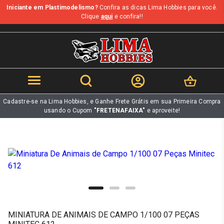
Iniciante em Plastimodelismo?
Confira as dicas Lima Hobbies para você.
b
Clique
aqui
e confira!!
Cadastre-se na Lima Hobbies, e Ganhe Frete Grátis em sua Primeira Compra
usando o Cupom
"FRETENAFAIXA"
e aproveite!
MINIATURA DE ANIMAIS DE CAMPO 1/100 07 PEÇAS