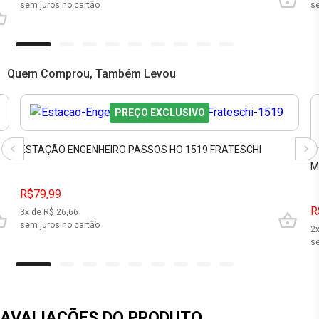
sem juros no cartão
se
Quem Comprou, Também Levou
PREÇO EXCLUSIVO
ESTAÇÃO ENGENHEIRO PASSOS HO 1519 FRATESCHI
M
R$79,99
R
3
x de R$
26,66
sem juros no cartão
2
se
AVALIAÇÕES DO PRODUTO