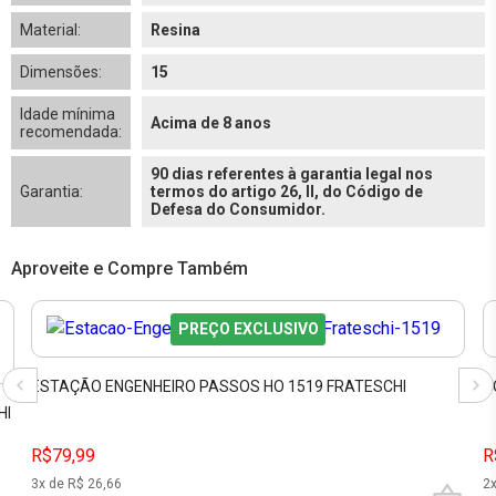
Material:
Resina
Dimensões:
15
Idade mínima
Acima de 8 anos
recomendada:
90 dias referentes à garantia legal nos
Garantia:
termos do artigo 26, II, do Código de
Defesa do Consumidor.
Aproveite e Compre Também
PREÇO EXCLUSIVO
ESTAÇÃO ENGENHEIRO PASSOS HO 1519 FRATESCHI
P
HI
R$79,99
R
3
x de R$
26,66
2