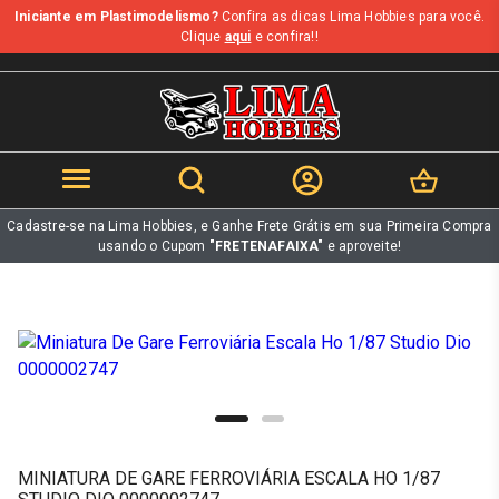
Iniciante em Plastimodelismo?
Confira as dicas Lima Hobbies para você.
b
Clique
aqui
e confira!!
Cadastre-se na Lima Hobbies, e Ganhe Frete Grátis em sua Primeira Compra
usando o Cupom
"FRETENAFAIXA"
e aproveite!
MINIATURA DE GARE FERROVIÁRIA ESCALA HO 1/87