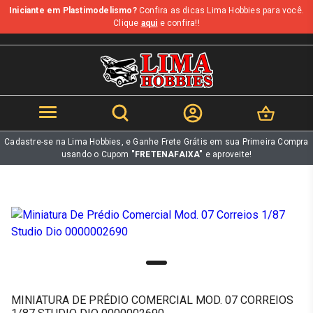
Iniciante em Plastimodelismo?
Confira as dicas Lima Hobbies para você.
b
Clique
aqui
e confira!!
Cadastre-se na Lima Hobbies, e Ganhe Frete Grátis em sua Primeira Compra
usando o Cupom
"FRETENAFAIXA"
e aproveite!
MINIATURA DE PRÉDIO COMERCIAL MOD. 07 CORREIOS