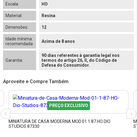
Escala:
HO
Material:
Resina
Dimensões:
12
Idade mínima
Acima de 8 anos
recomendada:
90 dias referentes à garantia legal nos
Garantia:
termos do artigo 26, II, do Código de
Defesa do Consumidor.
Aproveite e Compre Também
PREÇO EXCLUSIVO
MINIATURA DE CASA MODERNA MOD.01 1:87 HO DIO
M
STUDIOS 87330
S