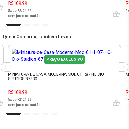
R$109,99
R
5
x de R$
21,99
2
sem juros no cartão
se
Quem Comprou, Também Levou
PREÇO EXCLUSIVO
MINIATURA DE CASA MODERNA MOD.01 1:87 HO DIO
M
STUDIOS 87330
R$109,99
R
5
x de R$
21,99
4
sem juros no cartão
se