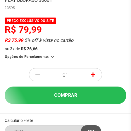
PLAY BBURAGO 36001
23595
PREÇO EXCLUSIVO DO SITE
R$ 79,99
R$ 75,99
5% off à vista no cartão
ou
3
x
de
R$ 26,66
Opções de Parcelamento:
-
+
COMPRAR
Calcular o Frete