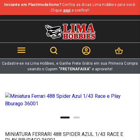
Iniciante em Plastimodelismo?
Confira as dicas Lima Hobbies para você.
b
Clique
aqui
e confira!!
Cadastre-se na Lima Hobbies, e Ganhe Frete Grátis em sua Primeira Compra
usando o Cupom
"FRETENAFAIXA"
e aproveite!
MINIATURA FERRARI 488 SPIDER AZUL 1/43 RACE E