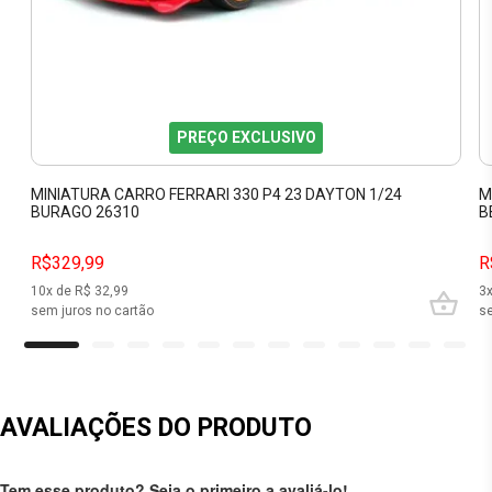
PREÇO EXCLUSIVO
MINIATURA CARRO FERRARI 330 P4 23 DAYTON 1/24
M
BURAGO 26310
B
R$329,99
R
10
x de R$
32,99
3
sem juros no cartão
se
AVALIAÇÕES DO PRODUTO
Tem esse produto? Seja o primeiro a avaliá-lo!