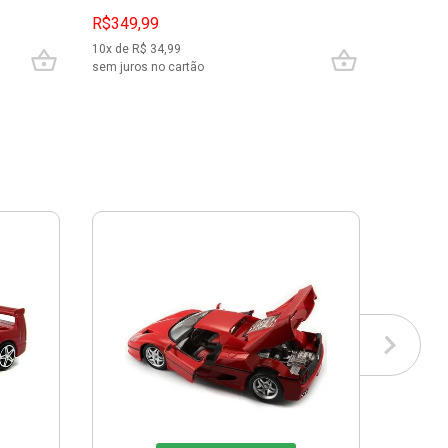
R$349,99
R$899,
10
x de R$
34,99
10
x de R$
sem juros no cartão
sem juros