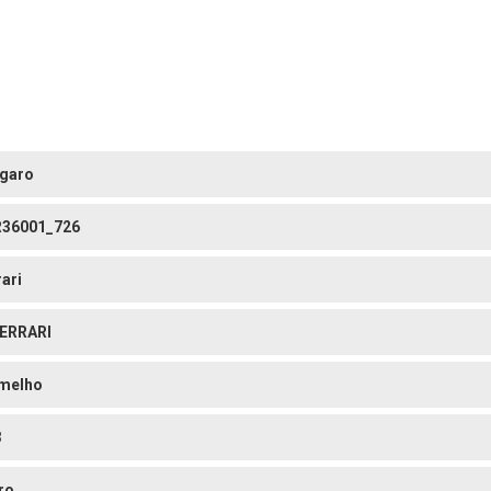
garo
36001_726
rari
ERRARI
melho
3
ro