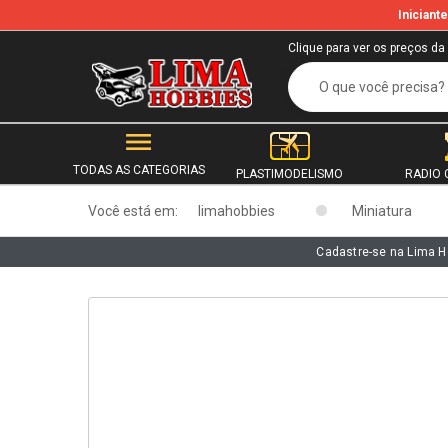
Inician
b
Clique para ver os preços da
TODAS AS CATEGORIAS
PLASTIMODELISMO
RADIO 
Você está em:
limahobbies
Miniatura
Cadastre-se na Lima H