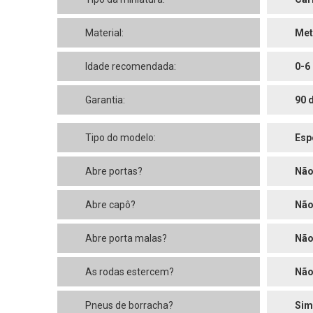
Material:
Met
Idade recomendada:
0-6
Garantia:
90 
Tipo do modelo:
Esp
Abre portas?
Nã
Abre capô?
Nã
Abre porta malas?
Nã
As rodas estercem?
Nã
Pneus de borracha?
Sim