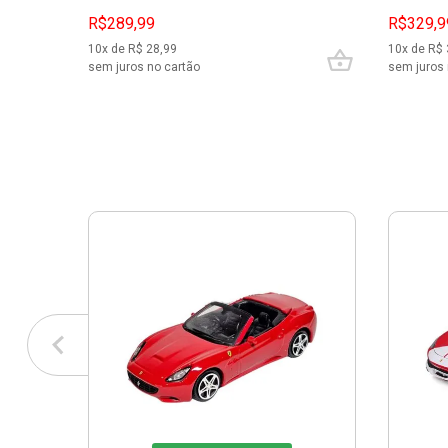
R$289,99
R$329,9
10
x de R$
28,99
10
x de R$
sem juros no cartão
sem juros 