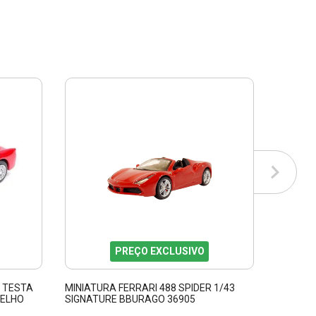
PREÇO EXCLUSIVO
0 TESTA
MINIATURA FERRARI 488 SPIDER 1/43
FERRARI
MELHO
SIGNATURE BBURAGO 36905
2022 SI
16912