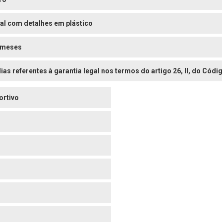
al com detalhes em plástico
 meses
dias referentes à garantia legal nos termos do artigo 26, II, do Có
ortivo
o
o
o
o