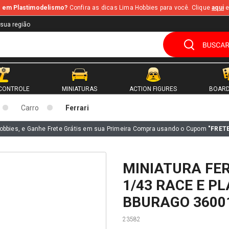
te em Plastimodelismo?
Confira as dicas Lima Hobbies para você. Clique
aqui
e
 sua região
CONTROLE
MINIATURAS
ACTION FIGURES
BOARD
Carro
Ferrari
obbies, e Ganhe Frete Grátis em sua Primeira Compra usando o Cupom
"FRET
MINIATURA FER
1/43 RACE E P
BBURAGO 3600
23582