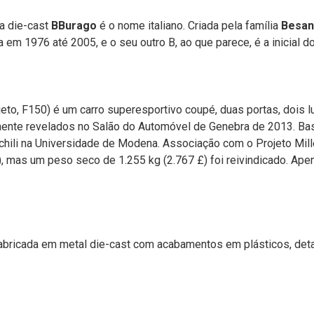
la die-cast
BBurago
é o nome italiano. Criada pela família
Besan
a em 1976 até 2005, e o seu outro B, ao que parece, é a inicial do
o, F150) é um carro superesportivo coupé, duas portas, dois luga
lmente revelados no Salão do Automóvel de Genebra de 2013. Bas
chili na Universidade de Modena. Associação com o Projeto Mill
, mas um peso seco de 1.255 kg (2.767 £) foi reivindicado. Ape
fabricada em metal die-cast com acabamentos em plásticos, deta