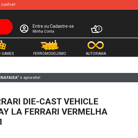
 confira!!
Entre ou Cadastre-se
0
Minha Conta
 GAMES
FERROMODELISMO
AUTORAMA
ENAFAIXA"
e aproveite!
RARI DIE-CAST VEHICLE
LAY LA FERRARI VERMELHA
1