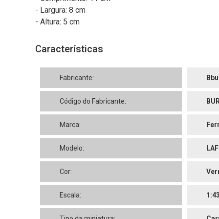
- Largura: 8 cm
- Altura: 5 cm
Características
Fabricante:
Bbu
Código do Fabricante:
BUR
Marca:
Fer
Modelo:
LAF
Cor:
Ver
Escala:
1:4
Tipo da miniatura:
Car